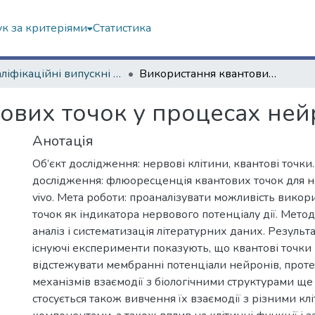
к за критеріями
Статистика
Кваліфікаційні випускні роботи магістрів. Факультет радіофізики, біомедичної електроніки та комп’ютерних систем
Використання квантових точок у процесах нейровізуалізації
вих точок у процесах нейр
Анотація
Об’єкт дослідження: нервові клітини, квантові точк
дослідження: флюоресценція квантових точок для ней
vivo. Мета роботи: проаналізувати можливість вико
точок як індикатора нервового потенціалу дії. Мето
аналіз і систематизація літературних даних. Результ
iснуючі експерименти показують, що квантові точки
відстежувати мембранні потенціали нейронів, проте
механізмів взаємодії з біологічними структурами ще
стосується також вивчення їх взаємодії з різними к