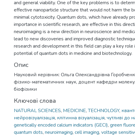
and general viability. One of the key problems is to deter
effective nanoparticle structure that would not harm the 
minimal cytotoxicity. Quantum dots, which have already pr
importance in scientific research, are effective in this direct
neuroimaging is a new direction in neuroscience and medic
lead to new discoveries and improved diagnostic technique
research and development in this field can play a key role in
potential of quantum dots in medicine and biotechnology.
Опис
Науковий керівник: Ольга Олександрівна Горобченк
фізико-математичних наук, доцент кафедри молекул
біофізики
Ключові слова
NATURAL SCIENCES
,
MEDICINE
,
TECHNOLOGY
,
квант
нейровізуалізація
,
клітинна візуалізація
,
чутливі до 
genetically encoded calcium indicators (GECI)
,
green fluor
quantum dots
,
neuroimaging
,
cell imaging
,
voltage sensiti