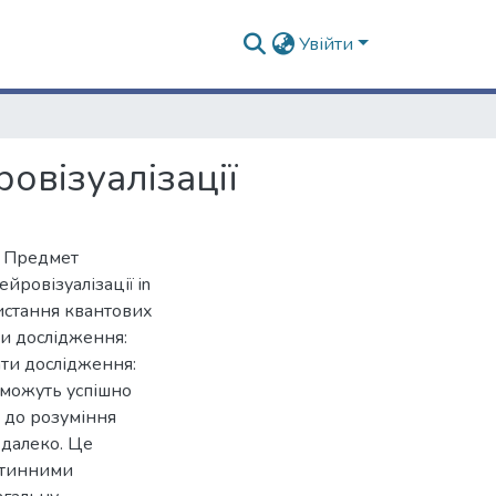
Увійти
овізуалізації
и. Предмет
ровізуалізації in
ристання квантових
ди дослідження:
ати дослідження:
 можуть успішно
 до розуміння
 далеко. Це
літинними