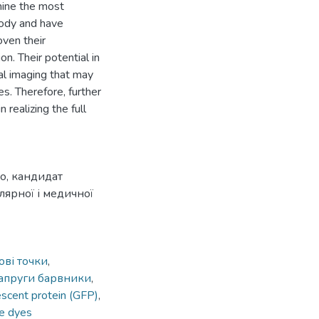
mine the most
body and have
oven their
ion. Their potential in
al imaging that may
s. Therefore, further
 realizing the full
о, кандидат
ярної і медичної
ові точки
,
напруги барвники
,
escent protein (GFP)
,
ve dyes