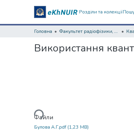
Розділи та колекції
Пошу
Головна
Факультет радіофізики, біомедичної електроніки та комп’ютерних систем
Використання кванто
Вантажиться...
Файли
Булова А.Г.pdf
(1,23 MB)