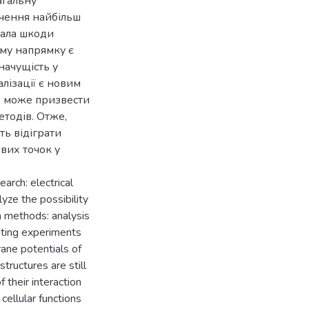
агальну
ачення найбільш
вала шкоди
ому напрямку є
начущість у
лізації є новим
що може призвести
етодів. Отже,
ть відіграти
ових точок у
arch: electrical
lyze the possibility
h methods: analysis
isting experiments
ane potentials of
tructures are still
 their interaction
cellular functions