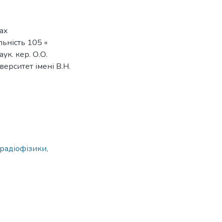
ах
льність 105 «
ук. кер. О.О.
верситет імені В.Н.
 радіофізики,