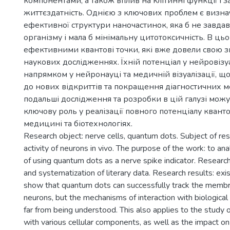
компонентами, а також вплив на клітинні функції і з
життєздатність. Однією з ключових проблем є визн
ефективної структури наночастинок, яка б не завда
організму і мала б мінімальну цитотоксичність. В ць
ефективними квантові точки, які вже довели свою з
наукових дослідженнях. Їхній потенціал у нейровізуа
напрямком у нейронауці та медичній візуалізації, 
до нових відкриттів та покращення діагностичних м
подальші дослідження та розробки в цій галузі можу
ключову роль у реалізації повного потенціалу квант
медицині та біотехнологіях.
Research object: nerve cells, quantum dots. Subject of rese
activity of neurons in vivo. The purpose of the work: to ana
of using quantum dots as a nerve spike indicator. Researc
and systematization of literary data. Research results: ex
show that quantum dots can successfully track the membr
neurons, but the mechanisms of interaction with biological s
far from being understood. This also applies to the study of
with various cellular components, as well as the impact on 