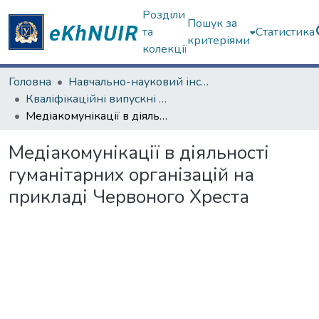
Розділи
Пошук за
та
Статистика
критеріями
колекції
Головна
Навчально-науковий інститут соціології та медіакомунікацій
Кваліфікаційні випускні роботи бакалаврів. Навчально-науковий інститут соціології та медіакомунікацій
Медіакомунікації в діяльності гуманітарних організацій на прикладі Червоного Хреста
Медіакомунікації в діяльності
гуманітарних організацій на
прикладі Червоного Хреста