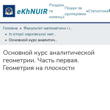
Розділи
Пошук за
та
Статистика
критеріями
колекції
Головна
Факультет математики і інформатики
Із історії харківської математичної школи
Основной курс аналитической геометрии. Часть первая. Геометрия на плоскости
Основной курс аналитической
геометрии. Часть первая.
Геометрия на плоскости