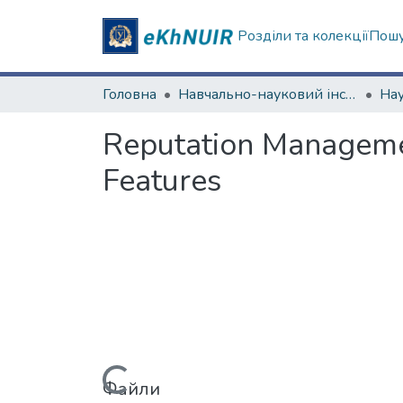
Розділи та колекції
Пошу
Головна
Навчально-науковий інститут соціології та медіакомунікацій
Reputation Managemen
Features
Файли