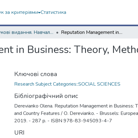
к за критеріями
Статистика
Наукові видання. Навчально-науковий інститут соціології та медіакомунікацій
Reputation Management in Business: Theory, Methodology, and Country Features
t in Business: Theory, Meth
Ключові слова
Research Subject Categories::SOCIAL SCIENCES
Бібліографічний опис
Derevianko Olena. Reputation Management in Business: T
and Country Features / О. Derevianko. - Brussels: Europe
2019. - 287 p. - ISBN 978-83-945093-4-7
URI