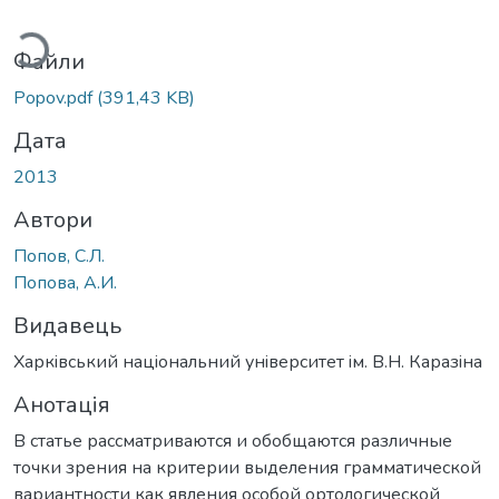
антажиться...
Файли
Popov.pdf
(391,43 KB)
Дата
2013
Автори
Попов, С.Л.
Попова, А.И.
Видавець
Харкiвський нацiональний унiверситет iм. В.Н. Каразiна
Анотація
В статье рассматриваются и обобщаются различные
точки зрения на критерии выделения грамматической
вариантности как явления особой ортологической