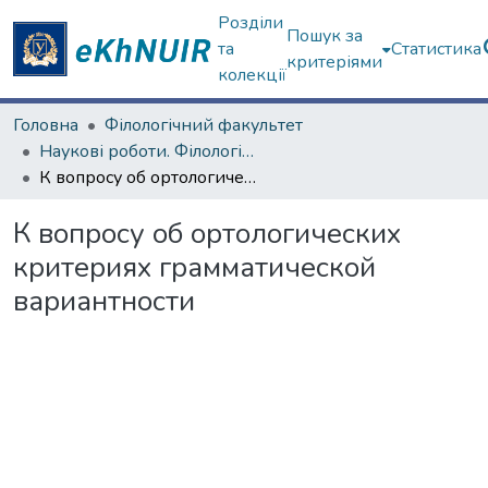
Розділи
Пошук за
та
Статистика
критеріями
колекції
Головна
Філологічний факультет
Наукові роботи. Філологічний факультет
К вопросу об ортологических критериях грамматической вариантности
К вопросу об ортологических
критериях грамматической
вариантности