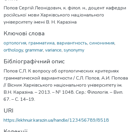
Попов Сергій Леонідович, к. філол. н., доцент кафедри
російської мови Харківського національного
університету імені В. Н. Каразіна
Ключові слова
ортология
,
грамматика
,
вариантность
,
синонимия
,
orthology
,
grammar
,
variance
,
synonymy
Бібліографічний опис
Попов С.Л. К вопросу об ортологических критериях
грамматической вариантности / С.Л. Попов, А.И. Попова
// Вiсник Харкiвського нацiонального унiверситету iм.
В.Н. Каразiна. – 2013. – № 1048. Сер.: Філологія. – Вип.
67. – С. 14–19.
URI
https://ekhnuir.karazin.ua/handle/123456789/8518
Колекції