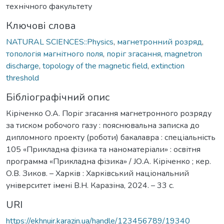
технічного факультету
Ключові слова
NATURAL SCIENCES::Physics
,
магнетронний розряд
,
топологія магнітного поля
,
поріг згасання
,
magnetron
discharge
,
topology of the magnetic field
,
extinction
threshold
Бібліографічний опис
Кіріченко О.А. Поріг згасання магнетронного розряду
за тиском робочого газу : пояснювальна записка до
дипломного проекту (роботи) бакалавра : спеціальність
105 «Прикладна фізика та наноматеріали» : освітня
программа «Прикладна фізика» / JО.А. Кіріченко ; кер.
О.В. Зиков. – Харків : Харківський національний
університет імені В.Н. Каразіна, 2024. – 33 с.
URI
https://ekhnuir.karazin.ua/handle/123456789/19340