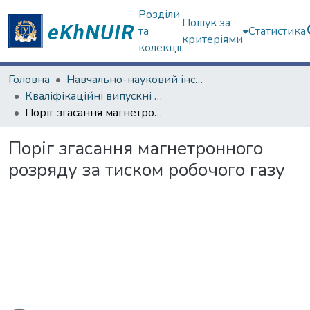
Розділи
Пошук за
та
Статистика
критеріями
колекції
Головна
Навчально-науковий інститут "Фізико-технічний факультет"
Кваліфікаційні випускні роботи бакалаврів. Навчально-науковий інститут "Фізико-технічний факультет"
Поріг згасання магнетронного розряду за тиском робочого газу
Поріг згасання магнетронного
розряду за тиском робочого газу