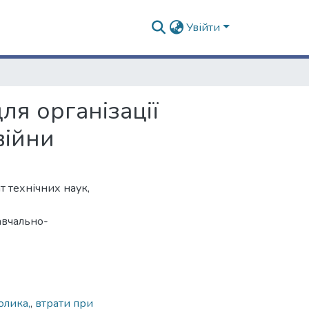
Увійти
ля організації
війни
 технічних наук,
авчально-
олика,
,
втрати при