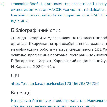
тепловій обробці,
,
органолептичні властивості,
,
плану
MB)
експерименту,
,
план HACCP
,
war victims,
,
rehabilitation
,
treatment losses,
,
organoleptic properties
,
doe
,
HACCP p
від війни
Бібліографічний опис
Демида, Назарій М. Удосконалення технології виробі
організації харчування при реабілітації постраждалих
кваліфікаційна робота магістра: спеціальність 181 Хар
освітньо-професійна програма Ресторанні технології 
Г. Запаренко. – Харків : Харківський національний ун
Н. Каразіна, 2026. – 61 с.
URI
https://ekhnuir.karazin.ua/handle/123456789/26236
Колекції
Кваліфікаційні випускні роботи магістрів. Навчальн
«Українська інженерно-педагогічна академія»