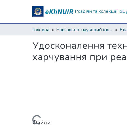
Розділи та колекції
Пошу
Головна
Навчально-науковий інститут «Українська інженерно-педагогічна академія»
Удосконалення техно
харчування при реаб
Файли