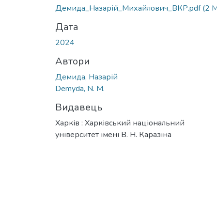
Вантажиться...
Демида_Назарій_Михайлович_ВКР.pdf
(2 
Дата
2024
Автори
Демида, Назарій
Demyda, N. M.
Видавець
Харків : Харківський національний
університет імені В. Н. Каразіна