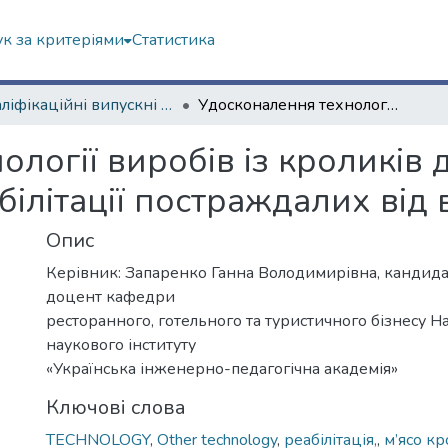
к за критеріями
Статистика
Кваліфікаційні випускні роботи магістрів. Навчально-науковий інститут «Українська інженерно-педагогічна академія»
Удосконалення технології виробів із кроликів для організації харчування при реабілітації постраждалих від війни
логії виробів із кроликів д
ілітації постраждалих від 
Опис
Керівник: Запаренко Ганна Володимирівна, кандидат
доцент кафедри
ресторанного, готельного та туристичного бізнесу Н
наукового інституту
«Українська інженерно-педагогічна академія»
Ключові слова
TECHNOLOGY
,
Other technology
,
реабілітація,
,
м’ясо кр