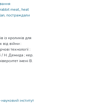
вання
rabbit meat,
,
heat
lan
,
постраждали
в із кроликів для
 від війни :
чові технології :
/ Н. Демида ; кер.
іверситет імені В.
о-науковий інститут