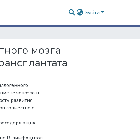
Увійти
тного мозга
рансплантата
аллогенного
ние гемопоэза и
сть развития
ов совместно с
дросодержащих
ние В-лимфоцитов