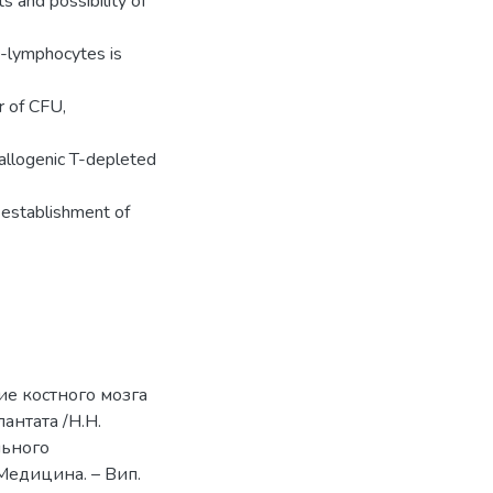
s and possibility of
 В-lymphocytes is
r of CFU,
 allogenic T-depleted
d establishment of
е костного мозга
нтата /Н.Н.
льного
: Медицина. – Вип.