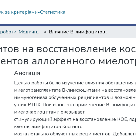
к за критеріями
Статистика
Наукові роботи. Медичний факультет
Влияние В-лимфоцитов на восстановление костного мозга облученных реципиентов аллогенного миелотрансплантата
ов на восстановление кос
ентов аллогенного миелот
Анотація
Целью работы было изучение влияния обогащения 
миелотрансплантата В-лимфоцитами на восстановле
иммуногенеза облученных реципиентов и возможно
у них РТПХ. Показано, что применение В-лимфоцит
миелокариоцитами оказывает
стимулирующий эффект на восстановление КОЕ, я
клеток, лимфоцитов костного
мозга летально облученных реципиентов. Добавле