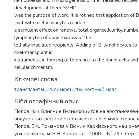
hemopoiesis and immunogenesis of the irradiated recipient
development at them GVHD
was the purpose of work. It is rotined that application of
joint with mielocariocytes renders
a stimulant effect on renewal total organcellularity, numbe
lymphocytes of bone marrow of the
lethally irradiated recipients. Adding of В-lymphocytes to
mielotransplant is
instrumental in forming of tolerance to the donor cells an
cellular chimerism.
Ключові слова
трансплантация
,
лимфоциты
,
костный мозг
Бібліографічний опис
Попов Н.Н. Влияние В-лимфоцитов на восстановлени
облученных реципиентов аллогенного миелотранспла
Попов, Е.А. Романова // Вiсник Харкiвського нацiона
унiверситету iм. В.Н. Каразiна. – 2008. – № 797. Сер.