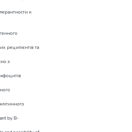
лерантности к
огенного
их реципієнтів та
сно з
імфоцитів
еного
 клітинного
lant by B-