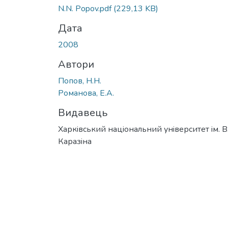
N.N. Popov.pdf
(229,13 KB)
Дата
2008
Автори
Попов, Н.Н.
Романова, Е.А.
Видавець
Харкiвський нацiональний унiверситет iм. В
Каразiна