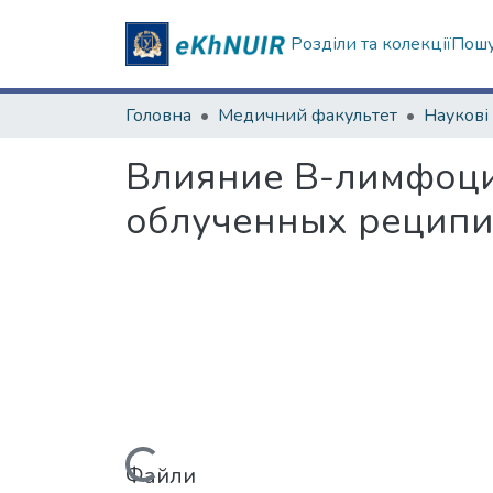
Розділи та колекції
Пошу
Головна
Медичний факультет
Влияние В-лимфоцит
облученных реципи
Вантажиться...
Файли