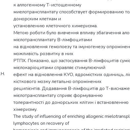
к аллогенному Т-истощенному
миелотрансплантату способствует формированию то
донорским клеткам и
установлению клеточного химеризма.
Метою роботи було вивчення впливу збагачення ал
мієлотрансплантату В-лімфоцитами
на відновлення гемопоезу та імуногенезу опромінен
можливість розвитку в них
РТПХ. Показано, що застосування В-лімфоцитів сумі
мієлокаріоцитами справляє стимулюючий
.Н.
ефект на відновлення КУО, ядромістких одиниць, л
кісткового мозку летально опромінених
реципієнтів. Додавання В-лімфоцитів до Т-виснаж
мієлотрансплантату сприяє формуванню
толерантності до донорських клітин і встановленню
хімеризму.
The study of influencing of enriching allogenic mielotransp
lymphocytes on recovery of