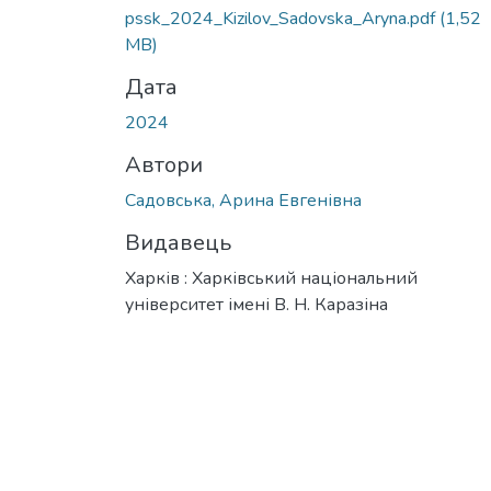
Вантажиться...
pssk_2024_Kizilov_Sadovska_Aryna.pdf
(1,52
MB)
Дата
2024
Автори
Садовська, Арина Евгенівна
Видавець
Харків : Харківський національний
університет імені В. Н. Каразіна