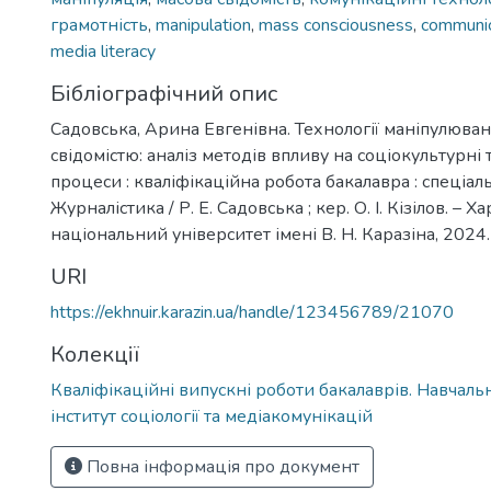
грамотність
,
manipulation
,
mass consciousness
,
communic
media literacy
Бібліографічний опис
Садовська, Арина Евгенівна. Технології маніпулюва
свідомістю: аналіз методів впливу на соціокультурні т
процеси : кваліфікаційна робота бакалавра : спеціал
Журналістика / Р. Е. Садовська ; кер. О. І. Кізілов. – Х
національний університет імені В. Н. Каразіна, 2024. 
URI
https://ekhnuir.karazin.ua/handle/123456789/21070
Колекції
Кваліфікаційні випускні роботи бакалаврів. Навчал
інститут соціології та медіакомунікацій
Повна інформація про документ