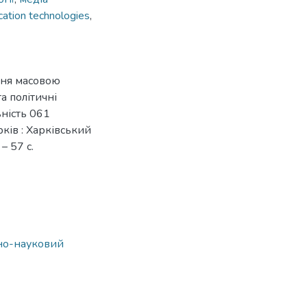
ation technologies
,
ння масовою
а політичні
ьність 061
арків : Харківський
– 57 с.
ьно-науковий