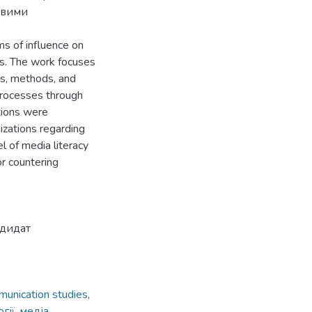
овими
s of influence on
es. The work focuses
es, methods, and
 processes through
tions were
zations regarding
l of media literacy
or countering
ндидат
unication studies
,
гії
,
медіа