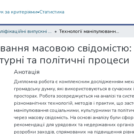
к за критеріями
Статистика
Кваліфікаційні випускні роботи бакалаврів. Навчально-науковий інститут соціології та медіакомунікацій
Технології маніпулювання масовою свідомістю: аналіз методів впливу на соціокультурні та політичні процеси
вання масовою свідомістю: 
турні та політичні процеси
Анотація
Дипломна робота є комплексним дослідженням меха
громадську думку, які використовуються в сучасни
просторах. Робота зосереджується на аналізі та сист
різноманітних технологій, методів і практик, що зас
маніпулювання соціальними, культурними та політ
через масову свідомість. На основі аналізу були сфо
рекомендації для урядових та недержавних органі
розробки заходів, спрямованих на підвищення рівня