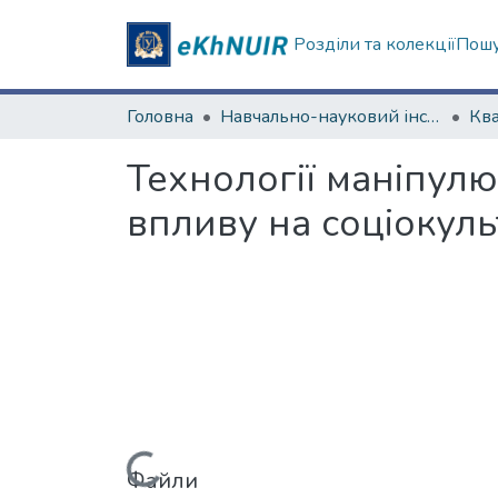
Розділи та колекції
Пошу
Головна
Навчально-науковий інститут соціології та медіакомунікацій
Технології маніпулю
впливу на соціокуль
Файли