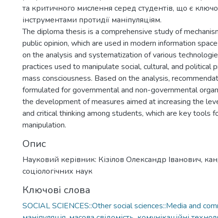
та критичного мислення серед студентів, що є ключ
інструментами протидії маніпуляціям.
The diploma thesis is a comprehensive study of mechanism
public opinion, which are used in modern information spac
on the analysis and systematization of various technologi
practices used to manipulate social, cultural, and political
mass consciousness. Based on the analysis, recommenda
formulated for governmental and non-governmental organi
the development of measures aimed at increasing the leve
and critical thinking among students, which are key tools f
manipulation.
Опис
Науковий керівник: Кізілов Олександр Іванович, ка
соціологічних наук
Ключові слова
SOCIAL SCIENCES::Other social sciences::Media and comm
маніпуляція
,
масова свідомість
,
комунікаційні техноло