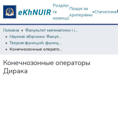
Розділи
Пошук за
та
Статистика
критеріями
колекції
Головна
Факультет математики і інформатики
Наукові збірники. Факультет математики і інформатики
Теория функций, функциональный анализ и их приложения (1965–1985 гг.)
Конечнозонные операторы Дирака
Конечнозонные операторы
Дирака