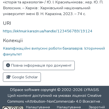
«історія та археологія» / Ю. І. Красильнікова ; кер. Ю. П.
Волосник. – Харків : Харківський національний
університет імені В. Н. Каразіна, 2023. – 74 с.
URI
https://ekhnuir.karazin.ua/handle/123456789/19124
Колекції
Кваліфікаційні випускні роботи бакалаврів. Історичний
факультет
Повна інформація про документ
Google Scholar
DSpace software
copyright © 2002-2026
LYRASIS
Цей контент доступний на умовах ліцензії
Creative
Commons «Attribution-NonCommercial» 4.0 Всесвітня
.
Налаштування
Налаштування
Зворотній