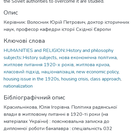
the Soviet authorities to overcome it are studied.
Опис
Керівник: Волосник Юрій Петрович, доктор історичних
наук, професор кафедри історії Східної Європи
Ключові слова
HUMANITIES and RELIGION::History and philosophy
subjects::History subjects
,
нова економічна політика
,
житлове питання 1920-х років
,
житлова криза
,
класовий підхід
,
націоналізація
,
new economic policy
,
housing issue in the 1920s
,
housing crisis
,
class approach
,
nationalization
Бібліографічний опис
Красильнікова, Юлія Ігорівна. Політика радянської
влади в житловому питанні в 1920-ті роки (на
матеріалах України) : пояснювальна записка до
дипломної роботи бакалавра : спеціальність 032