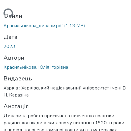
ься...
Файли
Красильнікова_диплом.pdf
(1,13 MB)
Дата
2023
Автори
Красильнікова, Юлія Ігорівна
Видавець
Харків : Харківський національний університет імені В.
Н. Каразіна
Анотація
Дипломна робота присвячена вивченню політики
радянської влади в житловому питанні в 1920-ті роки
в період нової економічної політики (на матеріалах