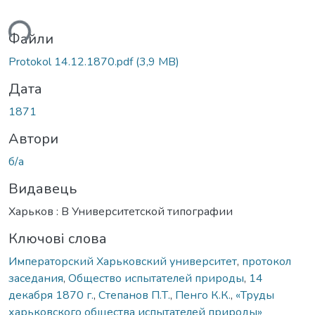
ься...
Файли
Protokol 14.12.1870.pdf
(3,9 MB)
Дата
1871
Автори
б/а
Видавець
Харьков : В Университетской типографии
Ключові слова
Императорский Харьковский университет
,
протокол
заседания
,
Общество испытателей природы
,
14
декабря 1870 г.
,
Степанов П.Т.
,
Пенго К.К.
,
«Труды
харьковского общества испытателей природы»