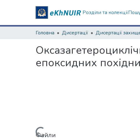
Розділи та колекції
Пошу
Головна
Дисертації
Оксазагетероциклічн
епоксидних похідн
Вантажиться...
Файли