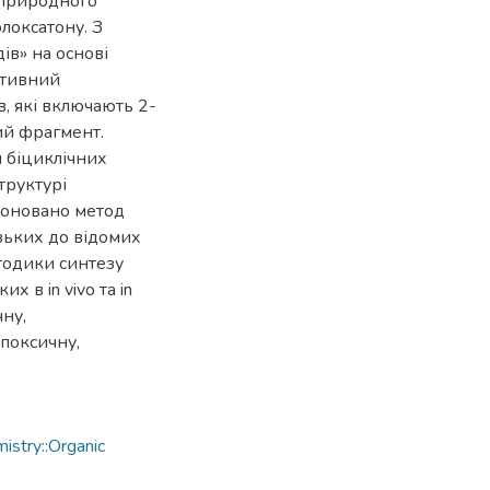
 природного
локсатону. З
ів» на основі
ативний
, які включають 2-
ий фрагмент.
 біциклічних
труктурі
поновано метод
зьких до відомих
тодики синтезу
 в in vivo та in
чну,
іпоксичну,
stry::Organic