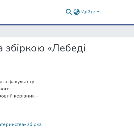
Увійти
а збіркою «Лебеді
ного факультету
ького
уковий керівник –
атеринства» збірка
,