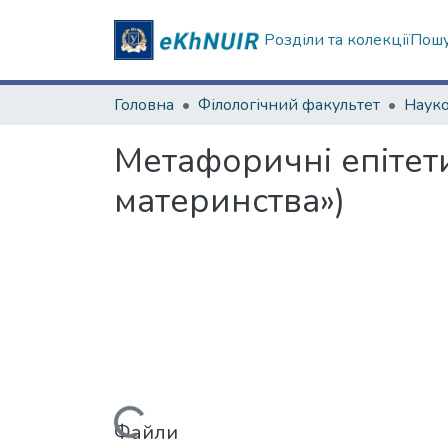
Розділи та колекції
Пошу
Головна
Філологічний факультет
Метафоричні епітети
материнства»)
Файли