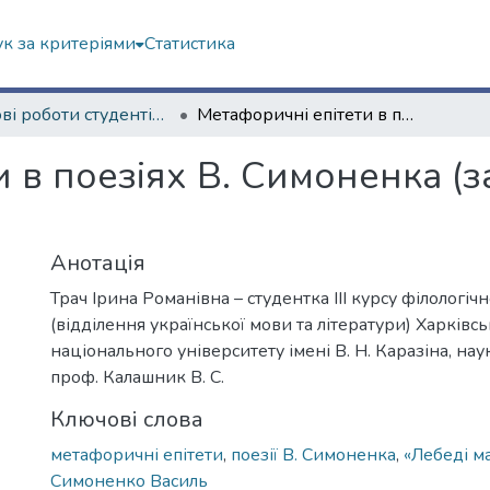
к за критеріями
Статистика
Наукові роботи студентів та аспірантів. Філологічний факультет
Метафоричні епітети в поезіях В. Симоненка (за збіркою «Лебеді материнства»)
 в поезіях В. Симоненка (з
Анотація
Трач Ірина Романівна – студентка ІІІ курсу філологіч
(відділення української мови та літератури) Харківс
національного університету імені В. Н. Каразіна, на
проф. Калашник В. С.
Ключові слова
метафоричні епітети
,
поезії В. Симоненка
,
«Лебеді м
Симоненко Василь