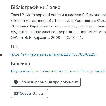
Бібліографічний опис
Трач І.Р. Метафоричні епітети в поезіях В. Симоненк
«Лебеді материнства») / Трач Ірина Романівна // Філо
205-річчя Харківського університету : тези доповідей
студентської наукової конференції 21 квітня 2009 р., 
ХНУ ім. В. Н. Каразіна, 2009. — С. 40–41.
URI
і
https://ekhnuir.karazin.ua/handle/123456789/6129
Колекції
Наукові роботи студентів та аспірантів. Філологічни
Повна інформація про документ
Google Scholar