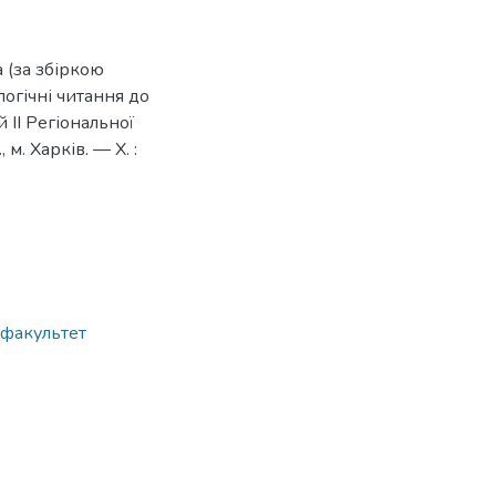
а (за збіркою
логічні читання до
 ІІ Регіональної
м. Харків. — Х. :
й факультет