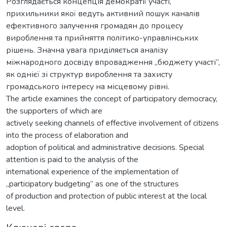
Розглядається концепція демократії участі,
прихильники якої ведуть активний пошук каналів
ефективного залучення громадян до процесу
вироблення та прийняття політико-управлінських
рішень. Значна увага приділяється аналізу
міжнародного досвіду впровадження „бюджету участі”,
як однієї зі структур вироблення та захисту
громадського інтересу на місцевому рівні.
The article examines the concept of participatory democracy,
the supporters of which are
actively seeking channels of effective involvement of citizens
into the process of elaboration and
adoption of political and administrative decisions. Special
attention is paid to the analysis of the
international experience of the implementation of
„participatory budgeting” as one of the structures
of production and protection of public interest at the local
level.