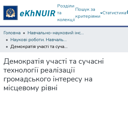
Розділи
Пошук за
та
Статистика
критеріями
колекції
Головна
Навчально-науковий інститут філософії, культурології, політології
Наукові роботи. Навчально-науковий інститут філософії, культурології, політології
Демократія участі та сучасні технології реалізації громадського інтересу на місцевому рівні
Демократія участі та сучасні
технології реалізації
громадського інтересу на
місцевому рівні