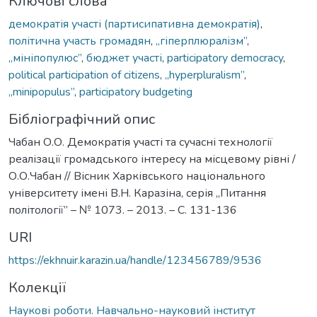
Ключові слова
демократія участі (партисипативна демократія)
,
політична участь громадян
,
„гіперплюралізм”
,
„мініпопулюс”
,
бюджет участі
,
participatory democracy
,
political participation of citizens
,
„hyperpluralism”
,
„minipopulus”
,
participatory budgeting
Бібліографічний опис
Чабан О.О. Демократія участі та сучасні технології
реалізації громадського інтересу на місцевому рівні /
О.О.Чабан // Вісник Харківського національного
університету імені В.Н. Каразіна, серія „Питання
політології” – № 1073. – 2013. – С. 131-136
URI
https://ekhnuir.karazin.ua/handle/123456789/9536
Колекції
Наукові роботи. Навчально-науковий інститут