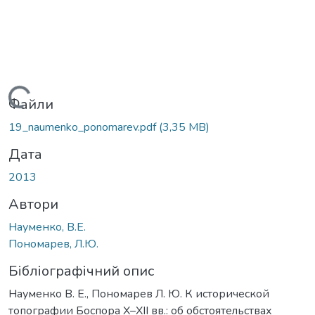
Вантажиться...
Файли
19_naumenko_ponomarev.pdf
(3,35 MB)
Дата
2013
Автори
Науменко, В.Е.
Пономарев, Л.Ю.
Бібліографічний опис
Науменко В. Е., Пономарев Л. Ю. К исторической
топографии Боспора X–XII вв.: об обстоятельствах