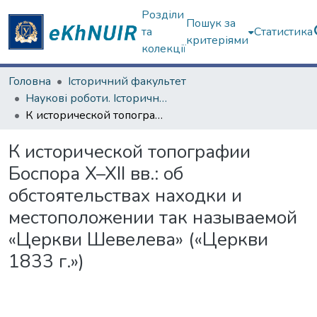
Розділи
Пошук за
та
Статистика
критеріями
колекції
Головна
Історичний факультет
Наукові роботи. Історичний факультет
К исторической топографии Боспора X–XII вв.: об обстоятельствах находки и местоположении так называемой «Церкви Шевелева» («Церкви 1833 г.»)
К исторической топографии
Боспора X–XII вв.: об
обстоятельствах находки и
местоположении так называемой
«Церкви Шевелева» («Церкви
1833 г.»)