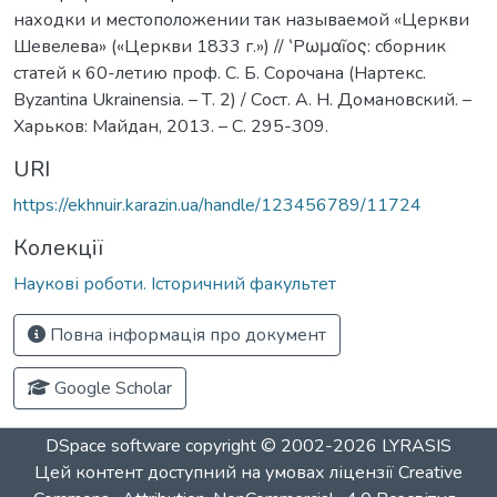
находки и местоположении так называемой «Церкви
Шевелева» («Церкви 1833 г.») // ‛Pωμαĩος: сборник
статей к 60-летию проф. С. Б. Сорочана (Нартекс.
Byzantina Ukrainensia. – Т. 2) / Сост. А. Н. Домановский. –
Харьков: Майдан, 2013. – С. 295-309.
URI
https://ekhnuir.karazin.ua/handle/123456789/11724
Колекції
Наукові роботи. Історичний факультет
Повна інформація про документ
Google Scholar
DSpace software
copyright © 2002-2026
LYRASIS
Цей контент доступний на умовах ліцензії
Creative