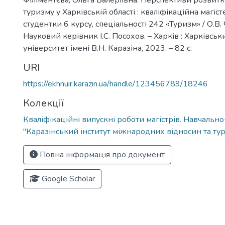
Філіментєва, Ольга Валеріївна. Перспективи розвит
туризму у Харківській області : кваліфікаційна магіс
студентки 6 курсу, спеціальності 242 «Туризм» / О.В. 
Науковий керівник І.С. Посохов. – Харків : Харківсь
університет імені В.Н. Каразіна, 2023. – 82 с.
URI
https://ekhnuir.karazin.ua/handle/123456789/18246
Колекції
Кваліфікаційні випускні роботи магістрів. Навчальн
"Каразінський інститут міжнародних відносин та тур
Повна інформація про документ
Google Scholar