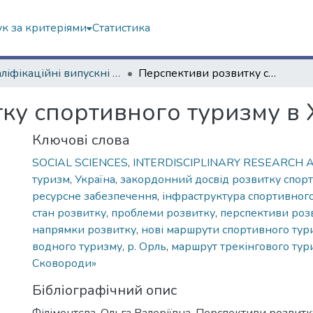
к за критеріями
Статистика
Кваліфікаційні випускні роботи магістрів. Навчально-науковий інститут "Каразінський інститут міжнародних відносин та туристичного бізнесу"
Перспективи розвитку спортивного туризму в Харківській області
у спортивного туризму в Х
Ключові слова
SOCIAL SCIENCES
,
INTERDISCIPLINARY RESEARCH 
туризм
,
Україна
,
закордонний досвід розвитку спор
ресурсне забезпечення
,
інфраструктура спортивног
стан розвитку
,
проблеми розвитку
,
перспективи роз
напрямки розвитку
,
нові маршрути спортивного тур
водного туризму
,
р. Орль
,
маршрут трекінгового ту
Сковороди»
Бібліографічний опис