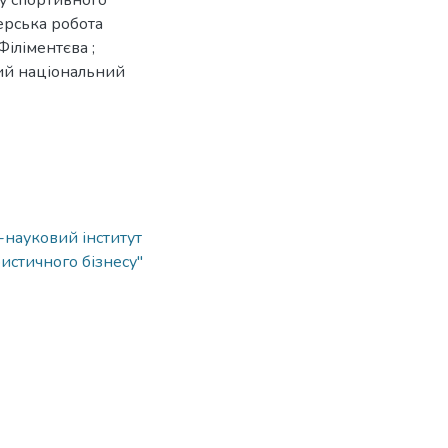
ку спортивного
терська робота
Філіментєва ;
кий національний
о-науковий інститут
истичного бізнесу"