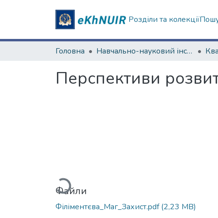
Розділи та колекції
Пошу
Головна
Навчально-науковий інститут "Каразінський інститут міжнародних відносин та туристичного бізнесу"
Перспективи розвитк
Вантажиться...
Файли
Філіментєва_Маг_Захист.pdf
(2,23 MB)