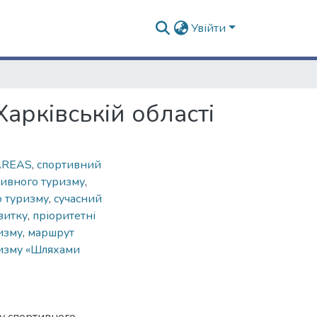
Увійти
арківській області
AREAS
,
спортивний
тивного туризму
,
о туризму
,
сучасний
витку
,
пріоритетні
изму
,
маршрут
ризму «Шляхами