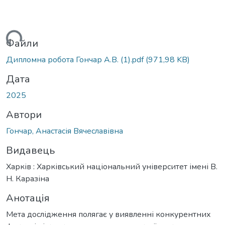
ться...
Файли
Дипломна робота Гончар А.В. (1).pdf
(971,98 KB)
Дата
2025
Автори
Гончар, Анастасія Вячеславівна
Видавець
Харків : Харківський національний університет імені В.
Н. Каразіна
Анотація
Мета дослідження полягає у виявленні конкурентних