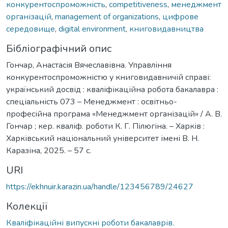
конкурентоспроможність
,
competitiveness
,
менеджмент
організацій
,
management of organizations
,
цифрове
середовище
,
digital environment
,
книговидавництва
Бібліографічний опис
Гончар, Анастасія Вячеславівна. Управління
конкурентоспроможністю у книговидавничій справі:
український досвід : кваліфікаційна робота бакалавра :
спеціальність 073 – Менеджмент : освітньо-
професійна програма «Менеджмент організацій» / А. В.
Гончар ; кер. кваліф. роботи К. Г. Пілюгіна. – Харків :
Харківський національний університет імені В. Н.
Каразіна, 2025. – 57 с.
URI
https://ekhnuir.karazin.ua/handle/123456789/24627
Колекції
Кваліфікаційні випускні роботи бакалаврів.