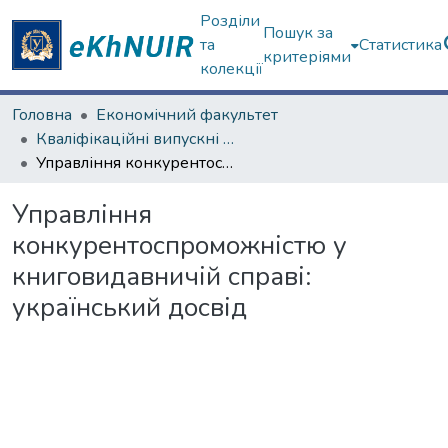
Розділи
Пошук за
та
Статистика
критеріями
колекції
Головна
Економічний факультет
Кваліфікаційні випускні роботи бакалаврів. Економічний факультет
Управління конкурентоспроможністю у книговидавничій справі: український досвід
Управління
конкурентоспроможністю у
книговидавничій справі:
український досвід