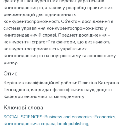
факторів і конкурентних переваг українських
книговидавництв, а також у розробці практичних
рекомендацій для підвищення їх
конкурентоспроможності. Об’єктом дослідження є
система управління конкурентоспроможністю у
книговидавничій справі. Предмет дослідження –
конкурентні стратегії та фактори, що визначають
конкурентоспроможність українських
книговидавництв на внутрішньому та зовнішньому
ринку.
Опис
Керівник кваліфікаційної роботи: Пілюгіна Катерина
Геннадіївна, кандидат філософських наук, доцент
кафедри економіки та менеджменту
Ключові слова
SOCIAL SCIENCES::Business and economics::Economics
,
книговидавнича справа
,
book publishing
,