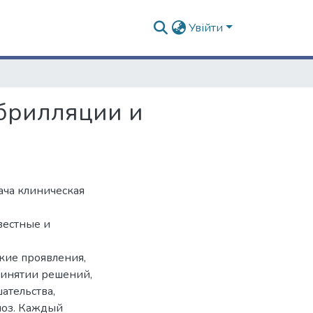
Увійти
брилляции и
ача клиническая
вестные и
кие проявления,
ринятии решений,
ательства,
ноз. Каждый