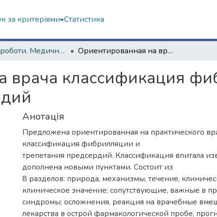
к за критеріями
Статистика
Наукові роботи. Медичний факультет
Ориентированная на врача классификация фибрилляции и трепетания предсердий
а врача классификация фи
рдий
Анотація
Предложена ориентированная на практического вр
классификация фибрилляции и
трепетания предсердий. Классификация впитала из
дополнена новыми пунктами. Состоит из
8 разделов: природа, механизмы, течение, клиничес
клиническое значение; сопутствующие, важные в п
синдромы; осложнения, реакция на врачебные вмеш
лекарства в острой фармакологической пробе, прог