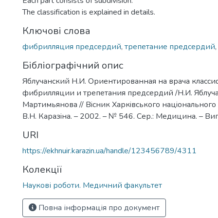
Each part consists of subdivision.
The classification is explained in details.
Ключові слова
фибрилляция предсердий
,
трепетание предсердий
Бібліографічний опис
Яблучанский Н.И. Ориентированная на врача класс
фибрилляции и трепетания предсердий /Н.И. Яблуча
Мартимьянова // Вiсник Харкiвського нацiонального у
В.Н. Каразiна. – 2002. – № 546. Сер.: Медицина. – Вип. 
URI
https://ekhnuir.karazin.ua/handle/123456789/4311
Колекції
Наукові роботи. Медичний факультет
Повна інформація про документ