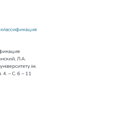
,
классификация
ификация
нский, Л.А.
нiверситету iм.
4. – С. 6 – 11