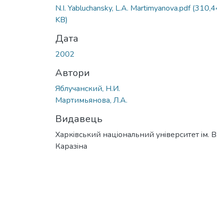
Вантажиться...
N.I. Yabluchansky, L.A. Martimyanova.pdf
(310,4
KB)
Дата
2002
Автори
Яблучанский, Н.И.
Мартимьянова, Л.А.
Видавець
Харкiвський нацiональний унiверситет iм. В
Каразiна