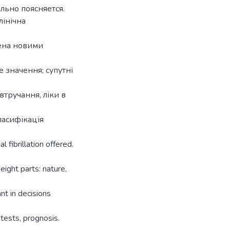
льно поясняется.
лінічна
нена новими
е значення; супутні
втручання, ліки в
ласифікація
al fibrillation offered.
ight parts: nature,
nt in decisions
tests, prognosis.