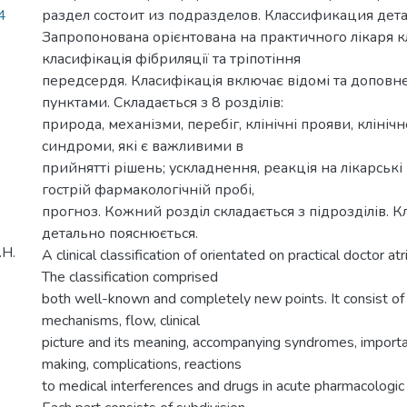
4
раздел состоит из подразделов. Классификация дета
Запропонована орієнтована на практичного лікаря к
класифікація фібриляції та тріпотіння
передсердя. Класифікація включає відомі та допов
пунктами. Складається з 8 розділів:
природа, механізми, перебіг, клінічні прояви, клінічн
синдроми, які є важливими в
прийнятті рішень; ускладнення, реакція на лікарські 
гострій фармакологічній пробі,
прогноз. Кожний розділ складається з підрозділів. К
детально пояснюється.
.Н.
A clinical classification of orientated on practical doctor atri
The classification comprised
both well-known and completely new points. It consist of e
mechanisms, flow, clinical
picture and its meaning, accompanying syndromes, importa
making, complications, reactions
to medical interferences and drugs in acute pharmacologic 