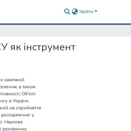
Увійти
СУ як інструмент
х кампаній
селення, а також
ивності. Об’єкт
гу в Україні.
ній на сприйняття
 дослідження: у
ю. Наукова
зі рекламних