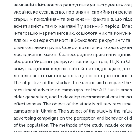
кампаній військового рекрутингу як інструменту соц
українське суспільство, порівнянні сприйняття рекл
старшим поколінням та визначенні факторів, що пі
ефективність таких кампаній у воєнний період. Впе
інтеграцію маркетингових, соціологічних та комуні
для оцінки ефективності військового рекрутингу та 
різні соціальні групи. Сфери практичного застосуван
дослідження мають безпосередню практичну цінніст
оборони України, рекрутингових центрів, ТЦК та СП
комунікаційних відділів військових підрозділів, до
до цільової, сегментованої та ціннісно-орієнтованої 
The objective of the study is to examine and compare the
recruitment advertising campaigns for the AFU units amo
older generation, and to develop recommendations for incr
effectiveness. The object of the study is military recruitme
campaigns in Ukraine. The subject of the study is the influ
advertising campaigns on the perception and behavior of d
of the population. The methods of the study include conte