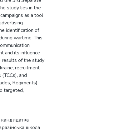
nd the 3rd Separate
he study lies in the
 campaigns as a tool
advertising
e identification of
during wartime. This
d communication
t and its influence
e results of the study
kraine, recruitment
s (TCCs), and
gades, Regiments),
o targeted,
, кандидатка
аразінська школа