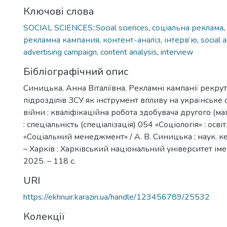
Ключові слова
SOCIAL SCIENCES::Social sciences
,
соціальна реклама
,
рекламна кампания
,
контент-аналіз
,
інтерв’ю
,
social 
advertising campaign
,
content analysis
,
interview
Бібліографічний опис
Синицька, Анна Віталіївна. Рекламні кампанії рекру
підрозділів ЗСУ як інструмент впливу на українське с
війни : кваліфікаційна робота здобувача другого (ма
: спеціальність (спеціалізація) 054 «Соціологія» : осв
«Соціальний менеджмент» / А. В. Синицька ; наук. кер
– Харків : Харківський національний університет імен
2025. – 118 с.
URI
https://ekhnuir.karazin.ua/handle/123456789/25532
Колекції