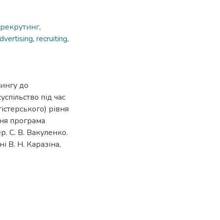
рекрутинг
,
advertising
,
recruiting
,
тингу до
успільство під час
гістерського) рівня
ітня програма
. С. В. Вакуленко.
і В. Н. Каразіна,