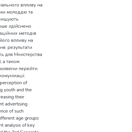
іального впливу на
ами молоддю та
двищують
рше здійснено
каційних методів
його впливу на
ня: результати
ь для Міністерства
, а також
зволяючи перейти
комунікації.
 perception of
ng youth and the
easing their
nt advertising
ence of such
ifferent age groups
nt analysis of key