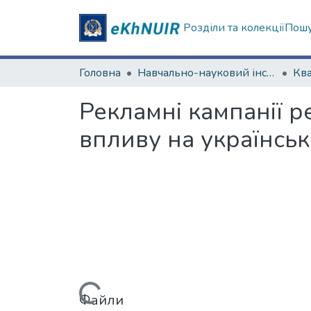
Розділи та колекції
Пошу
Головна
Навчально-науковий інститут соціології та медіакомунікацій
Рекламні кампанії р
впливу на українське
Вантажиться...
Файли