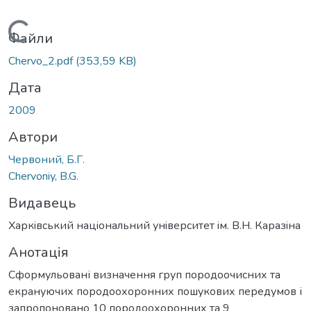
Вантажиться...
Файли
Chervo_2.pdf
(353,59 KB)
Дата
2009
Автори
Червоний, Б.Г.
Chervoniy, B.G.
Видавець
Харкiвський нацiональний унiверситет iм. В.Н. Каразiна
Анотація
Сформульовані визначення груп породоочисних та
екрануючих породоохоронних пошукових передумов і
запропоновано 10 породоохоронних та 9