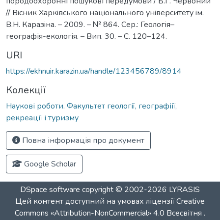
породоохоронні пошукові передумови / Б.Г. Червоний
// Вiсник Харкiвського нацiонального унiверситету iм.
В.Н. Каразiна. – 2009. – № 864. Сер.: Геологія–
географія-екологія. – Вип. 30. – С. 120–124.
URI
https://ekhnuir.karazin.ua/handle/123456789/8914
Колекції
Наукові роботи. Факультет геології, географіії,
рекреації і туризму
Повна інформація про документ
Google Scholar
DSpace software
copyright © 2002-2026
LYRASIS
Цей контент доступний на умовах ліцензії
Creative
Commons «Attribution-NonCommercial» 4.0 Всесвітня
.