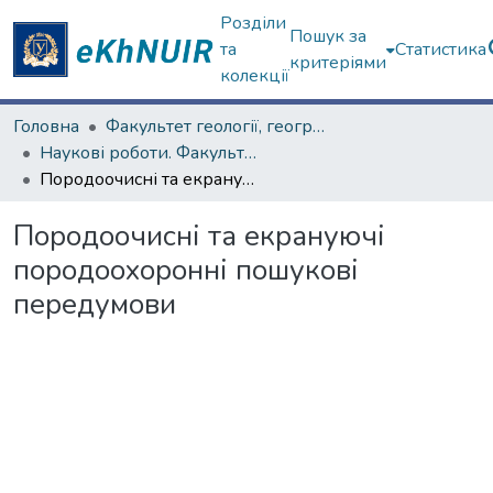
Розділи
Пошук за
та
Статистика
критеріями
колекції
Головна
Факультет геології, географіії, рекреації і туризму
Наукові роботи. Факультет геології, географіії, рекреації і туризму
Породоочисні та екрануючі породоохоронні пошукові передумови
Породоочисні та екрануючі
породоохоронні пошукові
передумови