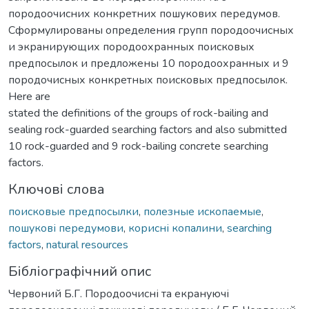
породоочисних конкретних пошукових передумов.
Сформулированы определения групп породоочисных
и экранирующих породоохранных поисковых
предпосылок и предложены 10 породоохранных и 9
породочисных конкретных поисковых предпосылок.
Here are
stated the definitions of the groups of rock-bailing and
sealing rock-guarded searching factors and also submitted
10 rock-guarded and 9 rock-bailing concrete searching
factors.
Ключові слова
поисковые предпосылки
,
полезные ископаемые
,
пошукові передумови
,
корисні копалини
,
searching
factors
,
natural resources
Бібліографічний опис
Червоний Б.Г. Породоочисні та екрануючі