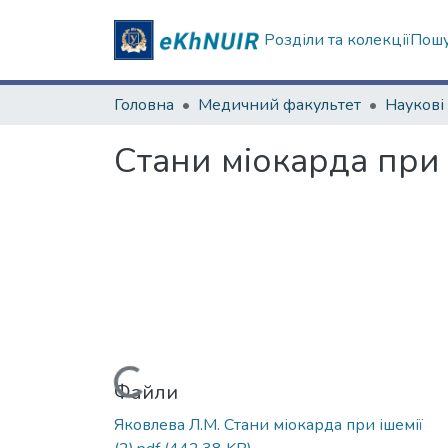
Розділи та колекції
Пошу
Головна
Медичний факультет
Стани міокарда при 
Вантажиться...
Файли
Яковлева Л.М. Стани міокарда при ішемії