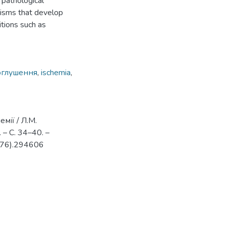
 pathological
nisms that develop
itions such as
оглушення
,
ischemia
,
мії / Л.М.
– С. 34–40. –
276).294606