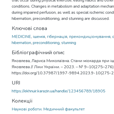
that occur during physical exercise, eating habits and other
conditions. Changes in metabolism and adaptation mecha
during impaired perfusion, as well as special ischemic cond
hibernation, preconditioning, and stunning are discussed.
Ключові слова
MEDICINE
,
ішемія
,
гібернація
,
прекондиціонування
,
hibernation
,
preconditioning
,
stunning
Бібліографічний опис
Яковлева, Лариса Миколаївна. Стани міокарда при іше
Яковлева // Ліки України. – 2023. – № 9–10(275–276). 
https://doi.org/10.37987/1997-9894.2023.9-10(275-
URI
https://ekhnuir.karazin.ua/handle/123456789/18905
Колекції
Наукові роботи. Медичний факультет