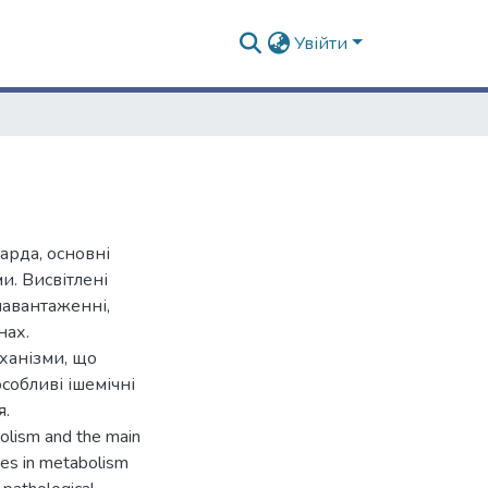
Увійти
арда, основні
и. Висвітлені
навантаженні,
нах.
ханізми, що
собливі ішемічні
я.
bolism and the main
ges in metabolism