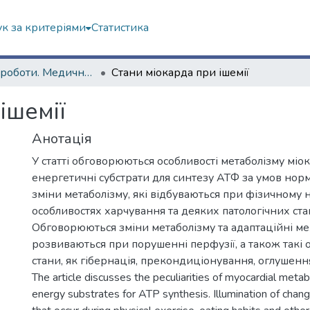
к за критеріями
Статистика
Наукові роботи. Медичний факультет
Стани міокарда при ішемії
ішемії
Анотація
У статті обговорюються особливості метаболізму міок
енергетичні субстрати для синтезу АТФ за умов норм
зміни метаболізму, які відбуваються при фізичному 
особливостях харчування та деяких патологічних ста
Обговорюються зміни метаболізму та адаптаційні ме
розвиваються при порушенні перфузії, а також такі о
стани, як гібернація, прекондиціонування, оглушенн
The article discusses the peculiarities of myocardial meta
energy substrates for ATP synthesis. Illumination of chan