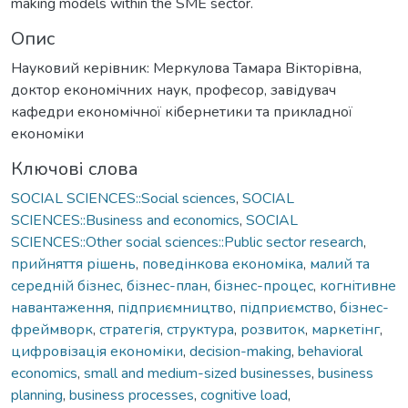
making models within the SME sector.
Опис
Науковий керівник: Меркулова Тамара Вікторівна,
доктор економічних наук, професор, завідувач
кафедри економічної кібернетики та прикладної
економіки
Ключові слова
SOCIAL SCIENCES::Social sciences
,
SOCIAL
SCIENCES::Business and economics
,
SOCIAL
SCIENCES::Other social sciences::Public sector research
,
прийняття рішень
,
поведінкова економіка
,
малий та
середній бізнес
,
бізнес-план
,
бізнес-процес
,
когнітивне
навантаження
,
підприємництво
,
підприємство
,
бізнес-
фреймворк
,
стратегія
,
структура
,
розвиток
,
маркетінг
,
цифровізація економіки
,
decision-making
,
behavioral
economics
,
small and medium-sized businesses
,
business
planning
,
business processes
,
cognitive load
,