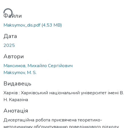
ься...
Файли
Maksymov_dis.pdf
(4,53 MB)
Дата
2025
Автори
Максимов, Михайло Сергійович
Maksymov, M. S.
Видавець
Харків : Харківський національний університет імені В.
Н. Каразіна
Анотація
Дисертаційна робота присвячена теоретико-
методичному обґрунтуванню поведінкового підходу