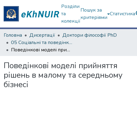
Розділи
Пошук за
та
Статистика
критеріями
колекції
Головна
Дисертації
Доктори філософії PhD
05 Соціальні та поведінкові науки
Поведінкові моделі прийняття рішень в малому та середньому бізнесі
Поведінкові моделі прийняття
рішень в малому та середньому
бізнесі