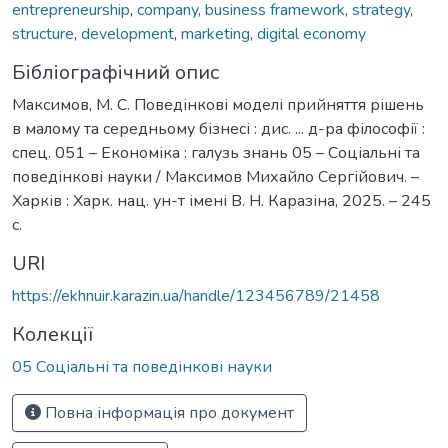
entrepreneurship
,
company
,
business framework
,
strategy
,
structure
,
development
,
marketing
,
digital economy
Бібліографічний опис
Максимов, М. С. Поведінкові моделі прийняття рішень
в малому та середньому бізнесі : дис. ... д-ра філософії :
спец. 051 – Економіка : галузь знань 05 – Соціальні та
поведінкові науки / Максимов Михайло Сергійович. –
Харків : Харк. нац. ун-т імені В. Н. Каразіна, 2025. – 245
с.
URI
https://ekhnuir.karazin.ua/handle/123456789/21458
Колекції
05 Соціальні та поведінкові науки
Повна інформація про документ