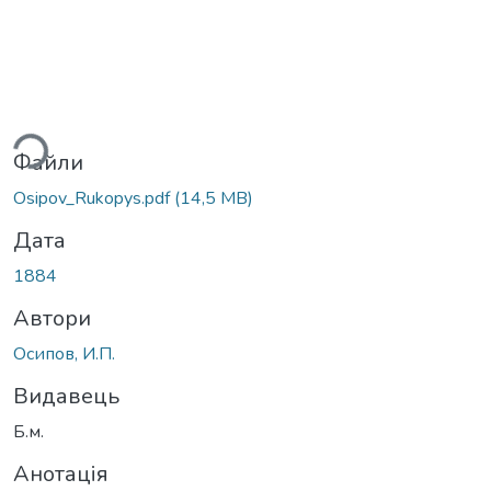
ься...
Файли
Osipov_Rukopys.pdf
(14,5 MB)
Дата
1884
Автори
Осипов, И.П.
Видавець
Б.м.
Анотація