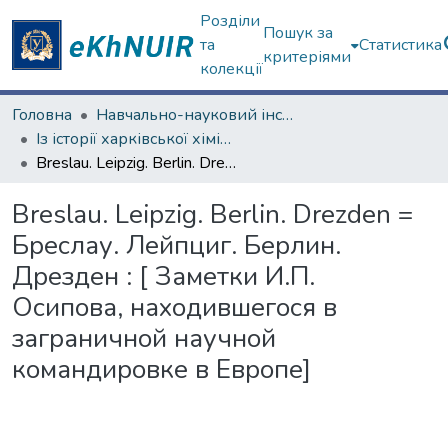
Розділи
Пошук за
та
Статистика
критеріями
колекції
Головна
Навчально-науковий інститут Хімії
Із історії харківської хімічної школи
Breslau. Leipzig. Berlin. Drezden = Бреслау. Лейпциг. Берлин. Дрезден : [ Заметки И.П. Осипова, находившегося в заграничной научной командировке в Европе]
Breslau. Leipzig. Berlin. Drezden =
Бреслау. Лейпциг. Берлин.
Дрезден : [ Заметки И.П.
Осипова, находившегося в
заграничной научной
командировке в Европе]