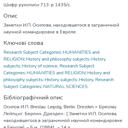
Шифр рукописи 713-р 1435/с.
Опис
Заметки И.П. Осипова, находившегося в заграничной
научной командировке в Европе.
Ключові слова
Research Subject Categories::HUMANITIES and
RELIGION::History and philosophy subjects::History
subjects::History of science
,
Research Subject
Categories::HUMANITIES and RELIGION::History and
philosophy subjects::History subjects::History
,
Research
Subject Categories::NATURAL SCIENCES
Бібліографічний опис
Осипов И.П. Breslau. Leipzig. Berlin. Drezden = Бреслау.
Лейпциг. Берлин. Дрезден : [ Заметки И.П. Осипова,
находившегося в заграничной научной командировке
в Европе]. – Б.м., [1884] . – 14 л.