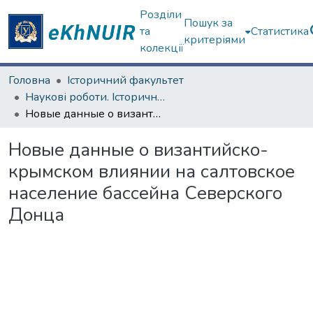
Розділи
Пошук за
та
Статистика
критеріями
колекції
Головна
Історичний факультет
Наукові роботи. Історичний факультет
Новые данные о византийско-крымском влиянии на салтовское население бассейна Северского Донца
Новые данные о византийско-
крымском влиянии на салтовское
население бассейна Северского
Донца