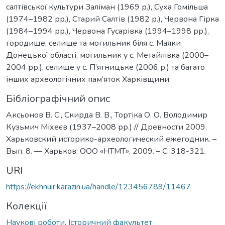
салтівської культури Заліман (1969 р.), Суха Гомільша
(1974–1982 рр.), Старий Салтів (1982 р.), Червона Гірка
(1984–1994 рр.), Червона Гусарівка (1994–1998 рр.),
городище, селище та могильник біля с. Маяки
Донецької області, могильник у с. Метайлівка (2000–
2004 рр.), селище у с. П’ятницьке (2006 р.) та багато
інших археологічних пам’яток Харківщини.
Бібліографічний опис
Аксьонов В. С., Скирда В. В., Тортіка О. О. Володимир
Кузьмич Міхеєв (1937–2008 рр.) // Древности 2009.
Харьковский историко-археологический ежегодник. –
Вып. 8. — Харьков: ООО «НТМТ», 2009. – C. 318-321.
URI
https://ekhnuir.karazin.ua/handle/123456789/11467
Колекції
Наукові роботи. Історичний факультет