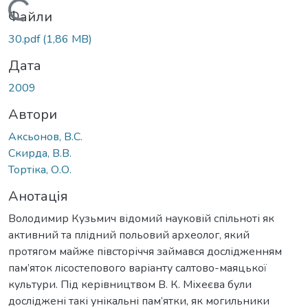
Вантажиться...
Файли
30.pdf
(1,86 MB)
Дата
2009
Автори
Аксьонов, В.С.
Скирда, В.В.
Тортіка, О.О.
Анотація
Володимир Кузьмич відомий науковій спільноті як
активний та плідний польовий археолог, який
протягом майже півсторіччя займався дослідженням
пам’яток лісостепового варіанту салтово-маяцької
культури. Під керівництвом В. К. Міхеєва були
досліджені такі унікальні пам’ятки, як могильники