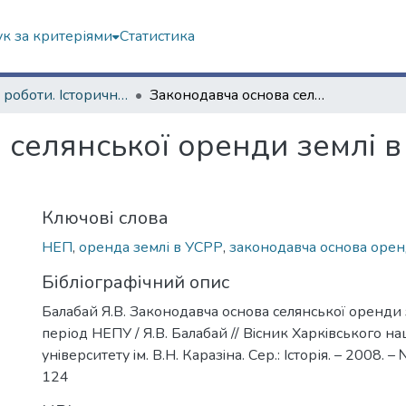
к за критеріями
Статистика
Наукові роботи. Історичний факультет
Законодавча основа селянської оренди землі в УСРР у період НЕПУ
 селянської оренди землі в
Ключові слова
НЕП
,
оренда землі в УСРР
,
законодавча основа оре
Бібліографічний опис
Балабай Я.В. Законодавча основа селянської оренди 
період НЕПУ / Я.В. Балабай // Вiсник Харкiвського н
унiверситету iм. В.Н. Каразiна. Сер.: Історія. – 2008. –
124