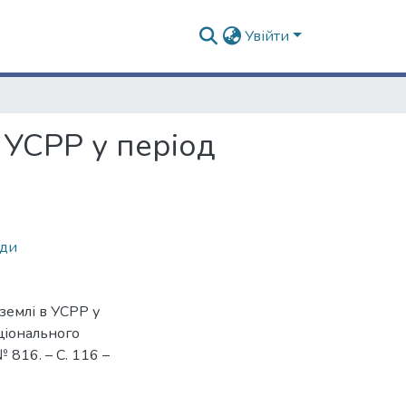
Увійти
 УСРР у період
нди
землі в УСРР у
ацiонального
 № 816. – С. 116 –