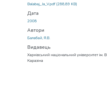
Вантажиться...
Balabaj_Ja_V.pdf
(288,89 KB)
Дата
2008
Автори
Балабай, Я.В.
Видавець
Харкiвський нацiональний унiверситет iм. В
Каразiна