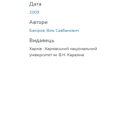
Дата
2009
Автори
Бакіров, Віль Савбанович
Видавець
Харкiв : Харкiвський нацiональний
унiверситет iм. В.Н. Каразiна