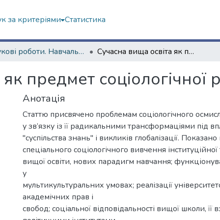
к за критеріями
Статистика
Наукові роботи. Навчально-науковий інститут соціології та медіакомунікацій
Сучасна вища освіта як предмет соціологічної рефлексії
 як предмет соціологічної 
Анотація
Статтю присвячено проблемам соціологічного осмисл
у зв’язку із її радикальними трансформаціями під в
"суспільства знань" і викликів глобалізації. Показано
спеціального соціологічного вивчення інституційної
вищої освіти, нових парадигм навчання; функціонув
у
мультикультуральних умовах; реалізації університетс
академічних прав і
свобод; соціальної відповідальності вищої школи, її в