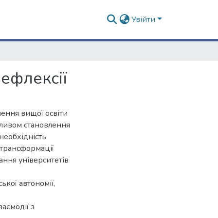
Увійти
рефлексії
ення вищої освіти
пливом становлення
 необхідність
 трансформації
ання університетів
ької автономії,
заємодії з