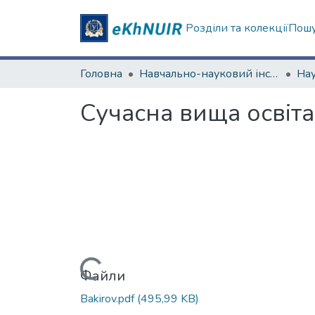
Розділи та колекції
Пошу
Головна
Навчально-науковий інститут соціології та медіакомунікацій
Сучасна вища освіта
Вантажиться...
Файли
Bakirov.pdf
(495,99 KB)