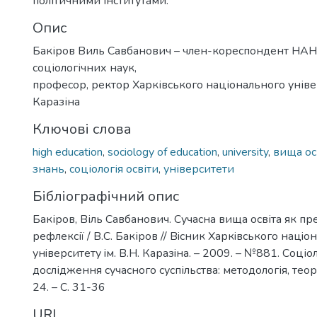
політичними інститутами.
Опис
Бакіров Виль Савбанович – член-кореспондент НАН 
соціологічних наук,
професор, ректор Харківського національного універ
Каразіна
Ключові слова
high education
,
sociology of education
,
university
,
вища ос
знань
,
соціологія освіти
,
університети
Бібліографічний опис
Бакіров, Віль Савбанович. Сучасна вища освіта як пр
рефлексії / В.С. Бакіров // Вiсник Харкiвського нацiо
унiверситету iм. В.Н. Каразiна. – 2009. – №881. Соціол
дослідження сучасного суспільства: методологія, теорі
24. – С. 31-36
URI