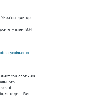
України, доктор
ситету імені В.Н.
віта
,
суспільство
едмет соціологічної
нального
огічні
я, методи. – Вип.