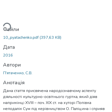
ться...
Файли
10_pyatachenko.pdf
(397,63 KB)
Дата
2016
Автори
П’ятаченко, С.В.
Анотація
Дана стаття присвячена народознавчому аспекту
діяльності культурно-освітнього гуртка, який діяв
наприкінці XVІІІ – поч. XIX ст. на хуторі Попівка
неподалік Сум під керівництвом О. Паліцина і сприяв