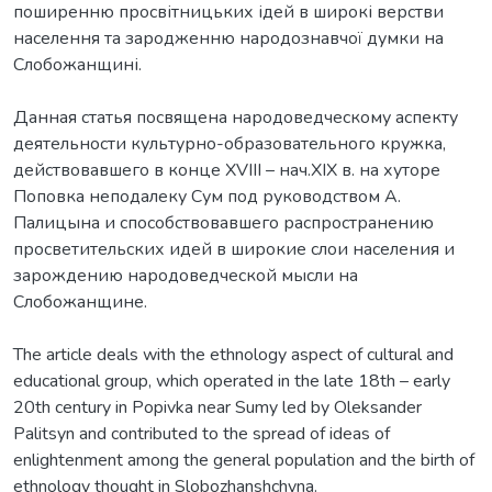
поширенню просвітницьких ідей в широкі верстви
населення та зародженню народознавчої думки на
Слобожанщині.
Данная статья посвящена народоведческому аспекту
деятельности культурно-образовательного кружка,
действовавшего в конце XVIII – нач.XIX в. на хуторе
Поповка неподалеку Сум под руководством А.
Палицына и способствовавшего распространению
просветительских идей в широкие слои населения и
зарождению народоведческой мысли на
Слобожанщине.
The article deals with the ethnology aspect of cultural and
educational group, which operated in the late 18th – early
20th century in Popivka near Sumy led by Oleksander
Palitsyn and contributed to the spread of ideas of
enlightenment among the general population and the birth of
ethnology thought in Slobozhanshchyna.