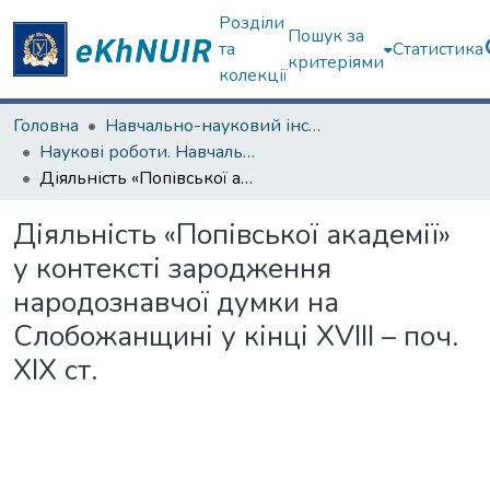
Розділи
Пошук за
та
Статистика
критеріями
колекції
Головна
Навчально-науковий інститут філософії, культурології, політології
Наукові роботи. Навчально-науковий інститут філософії, культурології, політології
Діяльність «Попівської академії» у контексті зародження народознавчої думки на Слобожанщині у кінці XVIII – поч. XIX ст.
Діяльність «Попівської академії»
у контексті зародження
народознавчої думки на
Слобожанщині у кінці XVIII – поч.
XIX ст.