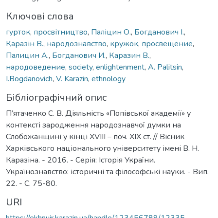
Ключові слова
гурток
,
просвітництво
,
Паліцин О.
,
Богданович І.
,
Каразін В.
,
народознавство
,
кружок
,
просвещение
,
Палицин А.
,
Богданович И.
,
Каразин В.
,
народоведение
,
society
,
enlightenment
,
A. Palitsin
,
I.Bogdanovich
,
V. Karazin
,
ethnology
Бібліографічний опис
П’ятаченко С. В. Діяльність «Попівської академії» у
контексті зародження народознавчої думки на
Слобожанщині у кінці XVIII – поч. XIX ст. // Вісник
Харківського національного університету імені В. Н.
Каразіна. - 2016. - Серія: Історія України.
Українознавство: історичні та філософські науки. - Вип.
22. - С. 75-80.
URI
https://ekhnuir.karazin.ua/handle/123456789/12335