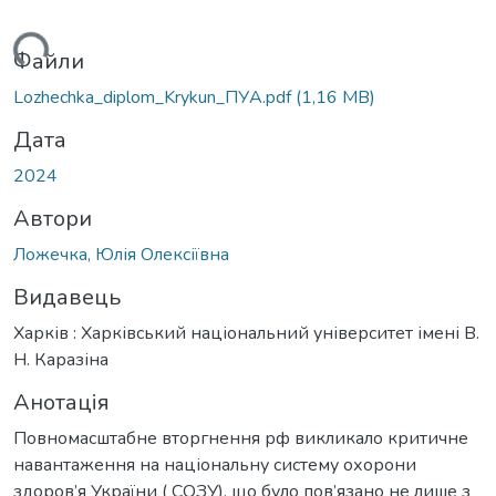
иться...
Файли
Lozhechka_diplom_Krykun_ПУА.pdf
(1,16 MB)
Дата
2024
Автори
Ложечка, Юлія Олексіївна
Видавець
Харків : Харківський національний університет імені В.
Н. Каразіна
Анотація
Повномасштабне вторгнення рф викликало критичне
навантаження на національну систему охорони
здоров’я України ( СОЗУ), що було пов’язано не лише з