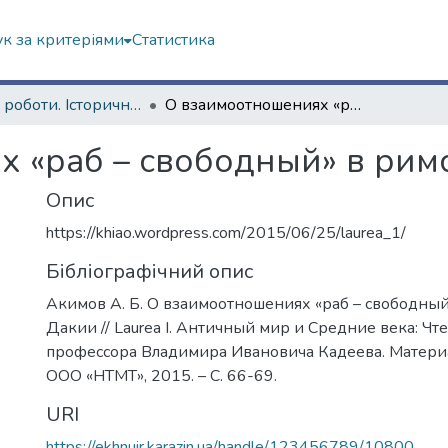
к за критеріями
Статистика
Наукові роботи. Історичний факультет
О взаимоотношениях «раб – свободный» в римской Дакии
 «раб – свободный» в рим
Опис
https://khiao.wordpress.com/2015/06/25/laurea_1/
Бібліографічний опис
Акимов А. Б. О взаимоотношениях «раб – свободный
Дакии // Laurea I. Античный мир и Средние века: Чт
профессора Владимира Ивановича Кадеева. Материа
ООО «НТМТ», 2015. – С. 66-69.
URI
https://ekhnuir.karazin.ua/handle/123456789/10800