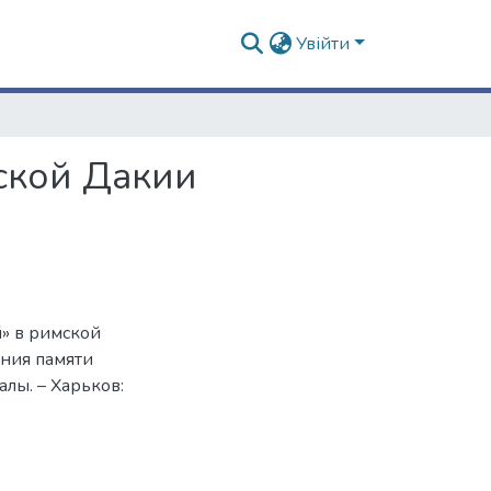
Увійти
ской Дакии
» в римской
ения памяти
лы. – Харьков: