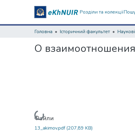
Розділи та колекції
Пошу
Головна
Історичний факультет
О взаимоотношениях
Вантажиться...
Файли
13_akimov.pdf
(207,89 KB)