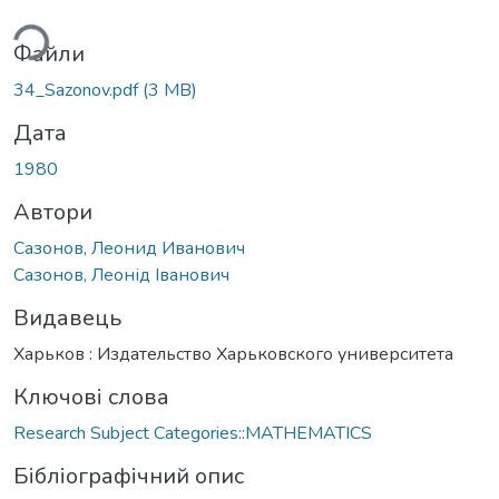
ься...
Файли
34_Sazonov.pdf
(3 MB)
Дата
1980
Автори
Сазонов, Леонид Иванович
Сазонов, Леонід Іванович
Видавець
Харьков : Издательство Харьковского университета
Ключові слова
Research Subject Categories::MATHEMATICS
Бібліографічний опис