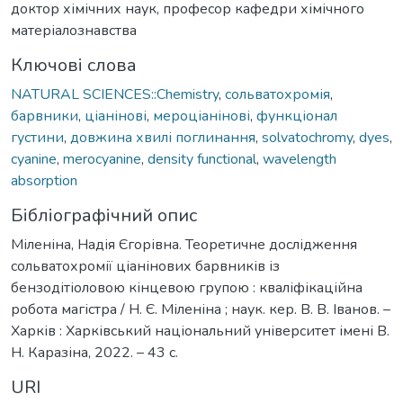
доктор хімічних наук, професор кафедри хімічного
матеріалознавства
Ключові слова
NATURAL SCIENCES::Chemistry
,
сольватохромія
,
барвники
,
ціанінові
,
мерoціанінові
,
функціонал
густини
,
довжина хвилі поглинання
,
solvatochromy
,
dyes
,
cyanine
,
merocyanine
,
density functional
,
wavelength
absorption
Бібліографічний опис
Міленіна, Надія Єгорівна. Теоретичне дослідження
сольватохромії ціанінових барвників із
бензодітіоловою кінцевою групою : кваліфікаційна
робота магістра / Н. Є. Міленіна ; наук. кер. В. В. Іванов. –
Харків : Харківський національний університет імені В.
Н. Каразіна, 2022. – 43 с.
URI