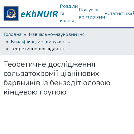
Розділи
Пошук за
та
Статистика
критеріями
колекції
Головна
Навчально-науковий інститут Хімії
Кваліфікаційні випускні роботи магістрів. Навчально-науковий інститут Хімії
Теоретичне дослідження сольватохромії ціанінових барвників із бензодітіоловою кінцевою групою
Теоретичне дослідження
сольватохромії ціанінових
барвників із бензодітіоловою
кінцевою групою