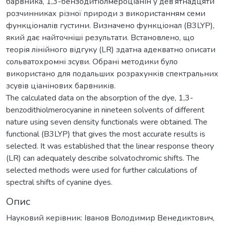
барвника, 1,3-бензодитіолмероціанін у дев’ятнадцяти
розчинниках різної природи з використанням семи
функціоналів густини. Визначено функціонал (B3LYP),
який дає найточніші результати. Встановлено, що
теорія лінійного відгуку (LR) здатна адекватно описати
сольватохромні зсуви. Обрані методики було
використано для подальших розрахунків спектральних
зсувів ціанінових барвників.
The calculated data on the absorption of the dye, 1,3-
benzodithiolmerocyanine in nineteen solvents of different
nature using seven density functionals were obtained. The
functional (B3LYP) that gives the most accurate results is
selected. It was established that the linear response theory
(LR) can adequately describe solvatochromic shifts. The
selected methods were used for further calculations of
spectral shifts of cyanine dyes.
Опис
Науковий керівник: Іванов Володимир Венедиктович,