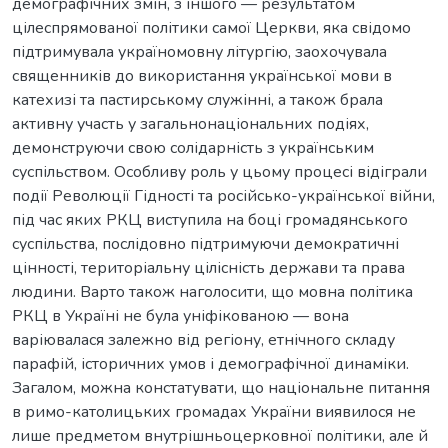
демографічних змін, з іншого — результатом
цілеспрямованої політики самої Церкви, яка свідомо
підтримувала україномовну літургію, заохочувала
священників до використання української мови в
катехизі та пастирському служінні, а також брала
активну участь у загальнонаціональних подіях,
демонструючи свою солідарність з українським
суспільством. Особливу роль у цьому процесі відіграли
події Революції Гідності та російсько-української війни,
під час яких РКЦ виступила на боці громадянського
суспільства, послідовно підтримуючи демократичні
цінності, територіальну цілісність держави та права
людини. Варто також наголосити, що мовна політика
РКЦ в Україні не була уніфікованою — вона
варіювалася залежно від регіону, етнічного складу
парафій, історичних умов і демографічної динаміки.
Загалом, можна констатувати, що національне питання
в римо-католицьких громадах України виявилося не
лише предметом внутрішньоцерковної політики, але й