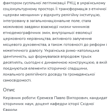
фактором суспільної легітимізації РКЦ в українському
соціокультурному просторі. Її трансформація з етнічної
«церкви меншини» у відкриту релігійну інституцію,
інтегровану в загальнонаціональне поле, стала
можливою завдяки взаємодії низки чинників:
етнодемографічних змін, внутрішньої еволюції
церковного керівництва, активного залучення
місцевого духовенства, а також готовності до реформ і
міжетнічного діалогу. Українська римо-католицька
ідентичність, що формувалася впродовж трьох
десятиліть, сьогодні є динамічною конструкцією, в якій
поєднуються елементи історичної спадщини,
локального релігійного досвіду та громадянської
самосвідомості.
Опис
Керівник роботи: Єремєєв Павло Вікторович, кандидат
історичних наук, доцент кафедри історії Східної
Європи