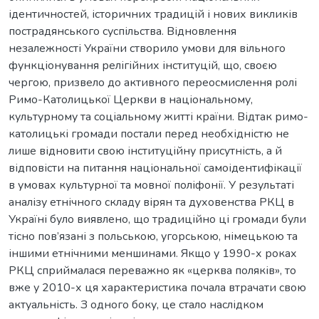
ідентичностей, історичних традицій і нових викликів
пострадянського суспільства. Відновлення
незалежності України створило умови для вільного
функціонування релігійних інституцій, що, своєю
чергою, призвело до активного переосмислення ролі
Римо-Католицької Церкви в національному,
культурному та соціальному житті країни. Відтак римо-
католицькі громади постали перед необхідністю не
лише відновити свою інституційну присутність, а й
відповісти на питання національної самоідентифікації
в умовах культурної та мовної поліфонії. У результаті
аналізу етнічного складу вірян та духовенства РКЦ в
Україні було виявлено, що традиційно ці громади були
тісно пов’язані з польською, угорською, німецькою та
іншими етнічними меншинами. Якщо у 1990-х роках
РКЦ сприймалася переважно як «церква поляків», то
вже у 2010-х ця характеристика почала втрачати свою
актуальність. З одного боку, це стало наслідком