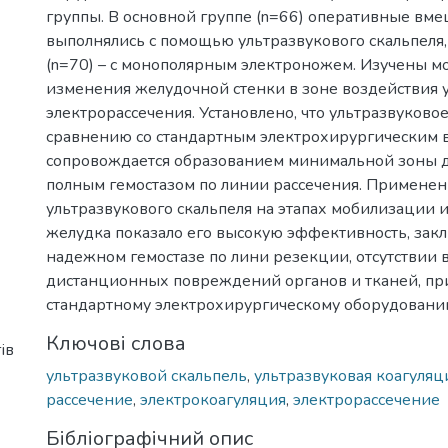
группы. В основной группе (n=66) оперативные вме
выполнялись с помощью ультразвукового скальпеля,
(n=70) – с монополярным электроножем. Изучены 
изменения желудочной стенки в зоне воздействия 
электрорассечения. Установлено, что ультразвуковое
сравнению со стандартным электрохирургическим 
сопровождается образованием минимальной зоны 
полным гемостазом по линии рассечения. Примене
ультразвукового скальпеля на этапах мобилизации 
желудка показало его высокую эффективность, за
надежном гемостазе по лини резекции, отсутствии
дистанционных повреждений органов и тканей, п
стандартному электрохирургическому оборудовани
Ключові слова
ів
ультразвуковой скальпель
,
ультразвуковая коагуляц
рассечение
,
электрокоагуляция
,
электрорассечение
Бібліографічний опис