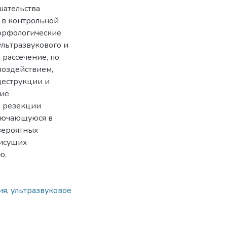
шательства
 в контрольной
морфологические
ультразвукового и
 рассечение, по
воздействием,
деструкции и
ние
и резекции
ключающуюся в
 вероятных
рисущих
ю.
ия
,
ультразвуковое