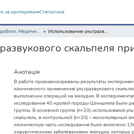
к за критеріями
Статистика
Наукові роботи. Медичний факультет
Использование ультразвукового скальпеля при операциях на желудке
развукового скальпеля пр
Анотація
В работе проанализированы результаты эксперимен
клинического применения ультразвукового скальпе
выполнении операций на желудке. В экспериментал
исследования 40 кролей породы Шиншилла были ра
группы. В основной группе (n=20) использовался ул
скальпель, в контрольной (n=20) – монополярный э
клиническую часть исследования было включено 13
хирургическими заболеваниями желудка, которых р