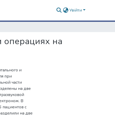
Увійти
и операциях на
тального и
ля при
ьной части
зделены на две
ьтразвуковой
лектронож. В
6 пациентов с
азделили на две