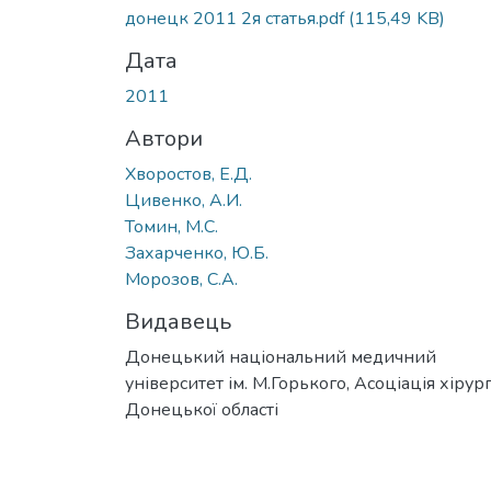
Вантажиться...
донецк 2011 2я статья.pdf
(115,49 KB)
Дата
2011
Автори
Хворостов, Е.Д.
Цивенко, А.И.
Томин, М.С.
Захарченко, Ю.Б.
Морозов, С.А.
Видавець
Донецький національний медичний
університет ім. М.Горького, Асоціація хірург
Донецької області