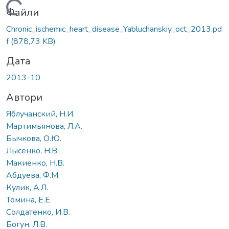
Вантажиться...
Файли
Chronic_ischemic_heart_disease_Yabluchanskiy_oct_2013.pd
f
(878,73 KB)
Дата
2013-10
Автори
Яблучанский, Н.И.
Мартимьянова, Л.А.
Бычкова, О.Ю.
Лысенко, Н.В.
Макиенко, Н.В.
Абдуева, Ф.М.
Кулик, А.Л.
Томина, Е.Е.
Солдатенко, И.В.
Богун, Л.В.