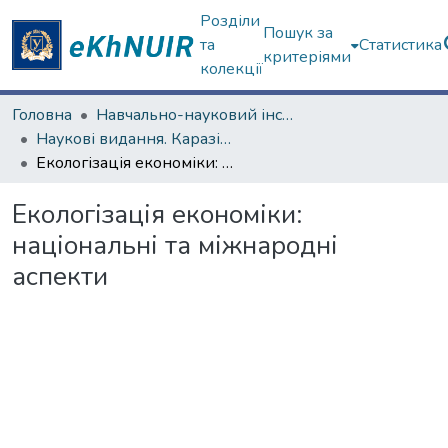
Розділи
Пошук за
та
Статистика
критеріями
колекції
Головна
Навчально-науковий інститут "Каразінський банківський інститут"
Наукові видання. Каразінський банківський інститут
Екологізація економіки: національні та міжнародні аспекти
Екологізація економіки:
національні та міжнародні
аспекти