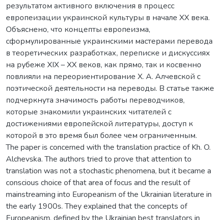
результатом активного включения в процесс
европеизации украинской культуры в начале ХХ века.
Объяснено, что концепты европеизма,
сформулированные украинскими мастерами перевода
в теоретических разработках, переписке и дискуссиях
на рубеже ХІХ – ХХ веков, как прямо, так и косвенно
повлияли на переориентирование Х. А. Алчевской с
поэтической деятельности на переводы. В статье также
подчеркнута значимость работы переводчиков,
которые знакомили украинских читателей с
достижениями европейской литературы, доступ к
которой в это время был более чем ограниченным.
The paper is concerned with the translation practice of Kh. O.
Alchevska. The authors tried to prove that attention to
translation was not a stochastic phenomena, but it became a
conscious choice of that area of focus and the result of
mainstreaming into Europeanism of the Ukrainian literature in
the early 1900s. They explained that the concepts of
Europeanism, defined by the Ukrainian best translators in