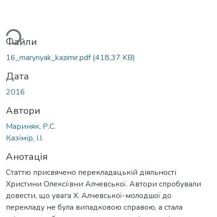
иться...
Файли
16_marynyak_kazimir.pdf
(418,37 KB)
Дата
2016
Автори
Мариняк, Р.С.
Казімір, І.І.
Анотація
Статтю присвячено перекладацькій діяльності
Христини Олексіївни Алчевської. Автори спробували
довести, що увага Х. Алчевської-молодшої до
перекладу не була випадковою справою, а стала