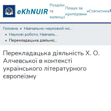
Розділи
Пошук за
та
Статистика
критеріями
колекції
Головна
Навчально-науковий інститут філософії, культурології, політології
Наукові роботи. Навчально-науковий інститут філософії, культурології, політології
Перекладацька діяльність Х. О. Алчевської в контексті українського літературного європеїзму
Перекладацька діяльність Х. О.
Алчевської в контексті
українського літературного
європеїзму