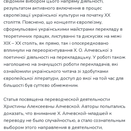
свідомим вибором цього напряму діяльності,
результатом активного включення в процес
європеїзації української культури на початку ХХ
століття. Пояснено, що концепти європеїзму,
сформульовані українськими майстрами перекладу в
теоретичних працях, листуванні та дискусіях на межі
ХІХ – ХХ століть, як прямо, так і опосередковано
вплинули на переорієнтування Х. О. Алчевської з
поетичної діяльності на перекладацьку. У роботі також
наголошено на значущості роботи перекладачів, які
ознайомили українського читача зі здобутками
європейської літератури, доступ до якої на той час для
більшості був суттєво обмеженим.
Статья посвящена переводческой деятельности
Христины Алексеевны Алчевской. Авторы попытались
доказать, что внимание Х. Алчевской-младшей к
переводу не было случайностью, а стало сознательным
выбором этого направления в деятельности,