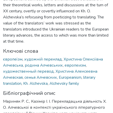
their theoretical works, letters and discussions at the turn of
ХХ century, overtly or covertly influenced on Kh. O.
Alchevska’s refocusing from poeticizing to translating. The
value of the translators’ work was stressed as the
translators introduced the Ukrainian readers to the European
literary advances, the access to which was more than limited
at that time.
Ключові слова
європеїзм
,
художній переклад
,
Христина Олексіївна
Алчевська
,
родина Алчевських
,
европеизм
,
художественный перевод
,
Христина Алексеевна
Алчевская
,
семья Алчевских
,
Europeanism
,
literary
translation
,
Kh. Alchevska
,
Alchevsky family
Бібліографічний опис
Мариняк Р. С., Казімір І. І. Перекладацька діяльність Х.
О. Алчевської в контексті українського літературного