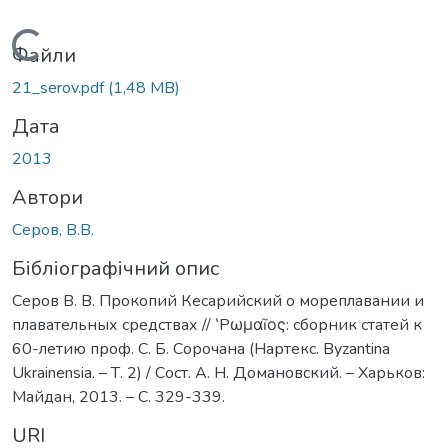
Вантажиться...
Файли
21_serov.pdf
(1,48 MB)
Дата
2013
Автори
Серов, В.В.
Бібліографічний опис
Серов В. В. Прокопий Кесарийский о мореплавании и
плавательных средствах // ‛Pωμαĩος: сборник статей к
60-летию проф. С. Б. Сорочана (Нартекс. Byzantina
Ukrainensia. – Т. 2) / Сост. А. Н. Домановский. – Харьков:
Майдан, 2013. – С. 329-339.
URI