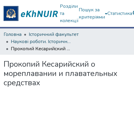
Розділи
Пошук за
та
Статистика
критеріями
колекції
Головна
Історичний факультет
Наукові роботи. Історичний факультет
Прокопий Кесарийский о мореплавании и плавательных средствах
Прокопий Кесарийский о
мореплавании и плавательных
средствах