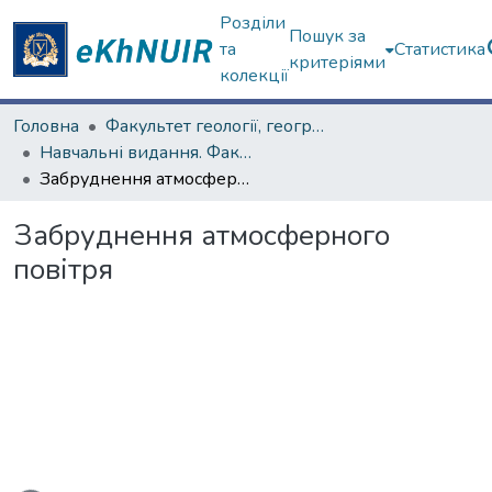
Розділи
Пошук за
та
Статистика
критеріями
колекції
Головна
Факультет геології, географіії, рекреації і туризму
Навчальні видання. Факультет геології, географіії, рекреації і туризму
Забруднення атмосферного повітря
Забруднення атмосферного
повітря