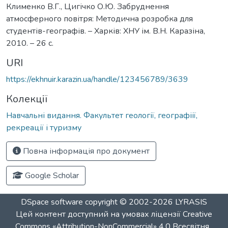
Клименко В.Г., Цигічко О.Ю. Забруднення
атмосферного повітря: Методична розробка для
студентів-географів. – Харків: ХНУ ім. В.Н. Каразіна,
2010. – 26 с.
URI
https://ekhnuir.karazin.ua/handle/123456789/3639
Колекції
Навчальні видання. Факультет геології, географіії,
рекреації і туризму
Повна інформація про документ
Google Scholar
DSpace software
copyright © 2002-2026
LYRASIS
Цей контент доступний на умовах ліцензії
Creative
Commons «Attribution-NonCommercial» 4.0 Всесвітня
.