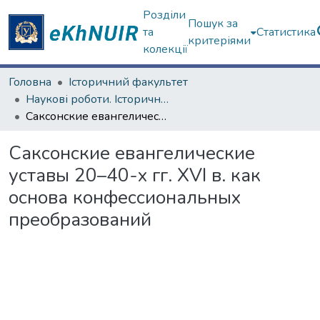
Розділи
Пошук за
та
Статистика
критеріями
колекції
Головна
Історичний факультет
Наукові роботи. Історичний факультет
Саксонские евангелические уставы 20–40-х гг. XVI в. как основа конфессиональных преобразований
Саксонские евангелические
уставы 20–40-х гг. XVI в. как
основа конфессиональных
преобразований