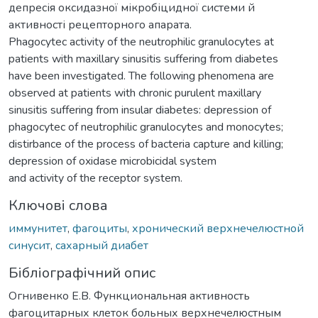
депресія оксидазної мікробіцидної системи й
активності рецепторного апарата.
Рhagocytec activity of the neutrophilic granulocytes at
patients with maxillary sinusitis suffering from diabetes
have been investigated. The following phenomena are
observed at patients with chronic purulent maxillary
sinusitis suffering from insular diabetes: depression of
phagocytec of neutrophilic granulocytes and monocytes;
distirbance of the process of bacteria capture and killing;
depression of oxidase microbicidal system
and activity of the receptor system.
Ключові слова
иммунитет
,
фагоциты
,
хронический верхнечелюстной
синусит
,
сахарный диабет
Бібліографічний опис
Огнивенко Е.В. Функциональная активность
фагоцитарных клеток больных верхнечелюстным