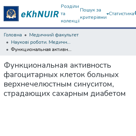
Розділи
Пошук за
та
Статистика
критеріями
колекції
Головна
Медичний факультет
Наукові роботи. Медичний факультет
Функциональная активность фагоцитарных клеток больных верхнечелюстным синуситом, страдающих сахарным диабетом
Функциональная активность
фагоцитарных клеток больных
верхнечелюстным синуситом,
страдающих сахарным диабетом