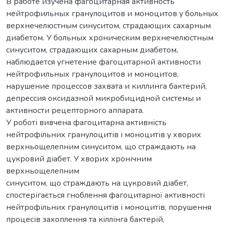
В работе изучена фагоцитарная активность
нейтрофильных гранулоцитов и моноцитов у больных
верхнечелюстным синуситом, страдающих сахарным
диабетом. У больных хроническим верхнечелюстным
синуситом, страдающих сахарным диабетом,
наблюдается угнетение фагоцитарной активности
нейтрофильных гранулоцитов и моноцитов,
нарушение процессов захвата и киллинга бактерий,
депрессия оксидазной микробицидной системы и
активности рецепторного аппарата.
У роботі вивчена фагоцитарна активність
нейтрофільних гранулоцитів і моноцитів у хворих
верхньощелепним синуситом, що страждають на
цукровий діабет. У хворих хронічним
верхньощелепним
синуситом, що страждають на цукровий діабет,
спостерігається гноблення фагоцитарної активності
нейтрофільних гранулоцитів і моноцитів, порушення
процесів захоплення та кіллінга бактерій,