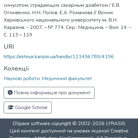
синуситом, страдающих сахарным диабетом / Е.В.
Огнивенко, Н.Н. Попов, Е.А. Романова // Вiсник
Харкiвського нацiонального унiверситету iм. В.Н.
Каразiна. – 2007. – № 774. Сер.: Медицина. – Вип. 14. –
С. 113 – 119
URI
https://ekhnuir.karazin.ua/handle/123456789/4196
Колекції
Наукові роботи. Медичний факультет
Повна інформація про документ
Google Scholar
DSpace software
copyright © 2002-2026
LYRASIS
Цей контент доступний на умовах ліцензії
Creative