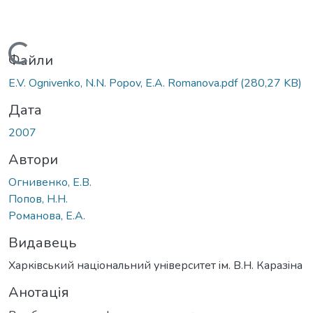
Вантажиться...
Файли
E.V. Ognivenko, N.N. Popov, E.A. Romanova.pdf
(280,27 KB)
Дата
2007
Автори
Огнивенко, Е.В.
Попов, Н.Н.
Романова, Е.А.
Видавець
Харкiвський нацiональний унiверситет iм. В.Н. Каразiна
Анотація