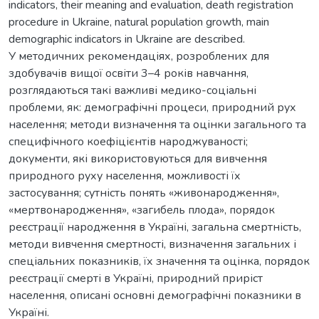
indicators, their meaning and evaluation, death registration
procedure in Ukraine, natural population growth, main
demographic indicators in Ukraine are described.
У методичних рекомендаціях, розроблених для
здобувачів вищої освіти 3–4 років навчання,
розглядаються такі важливі медико-соціальні
проблеми, як: демографічні процеси, природний рух
населення; методи визначення та оцінки загального та
специфічного коефіцієнтів народжуваності;
документи, які використовуються для вивчення
природного руху населення, можливості їх
застосування; сутність понять «живонародження»,
«мертвонародження», «загибель плода», порядок
реєстрації народження в Україні, загальна смертність,
методи вивчення смертності, визначення загальних і
спеціальних показників, їх значення та оцінка, порядок
реєстрації смерті в Україні, природний приріст
населення, описані основні демографічні показники в
Україні.