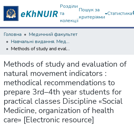
Розділи
Пошук за
та
Статистика
критеріями
колекції
Головна
Медичний факультет
Навчальні видання. Медичний факультет
Methods of study and evaluation of natural movement indicators : methodical recommendations to prepare 3rd–4th year students for practical classes Discipline «Social Medicine, organization of health care» [Electronic resourсe]
Methods of study and evaluation of
natural movement indicators :
methodical recommendations to
prepare 3rd–4th year students for
practical classes Discipline «Social
Medicine, organization of health
care» [Electronic resourсe]