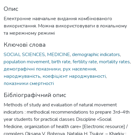
Опис
Електронне навчальне видання комбінованого
використання. Можна використовувати в локальному
та мережному режимі
Ключові слова
SOCIAL SCIENCES
,
MEDICINE
,
demographic indicators
,
population movement
,
birth rate
,
fertility rate
,
mortality rates
,
демографічні показники
,
рух населення
,
народжуваність
,
коефіцієнт народжуваності
,
показники смертності
Бібліографічний опис
Methods of study and evaluation of natural movement
indicators : methodical recommendations to prepare 3rd–4th
year students for practical classes Discipline «Social
Medicine, organization of health care» [Electronic resourсe] /
compilers Oksana V. Bobrova, Nataliia H. Tsukor. – Kharkiv :