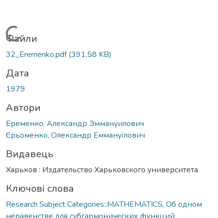
Вантажиться...
Файли
32_Eremenko.pdf
(391,58 KB)
Дата
1979
Автори
Еременко, Александр Эммануилович
Єрьоменко, Олександр Еммануїлович
Видавець
Харьков : Издательство Харьковского университета
Ключові слова
Research Subject Categories::MATHEMATICS
,
Об одном
неравенстве для субгармонических функций