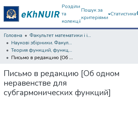
Розділи
Пошук за
та
Статистика
критеріями
колекції
Головна
Факультет математики і інформатики
Наукові збірники. Факультет математики і інформатики
Теория функций, функциональный анализ и их приложения (1965–1985 гг.)
Письмо в редакцию [Об одном неравенстве для субгармонических функций]
Письмо в редакцию [Об одном
неравенстве для
субгармонических функций]