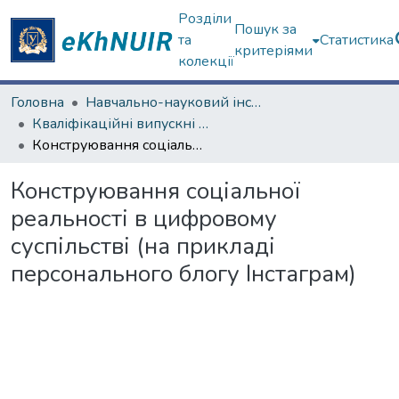
Розділи
Пошук за
та
Статистика
критеріями
колекції
Головна
Навчально-науковий інститут соціології та медіакомунікацій
Кваліфікаційні випускні роботи магістрів. Навчально-науковий інститут соціології та медіакомунікацій
Конструювання соціальної реальності в цифровому суспільстві (на прикладі персонального блогу Інстаграм)
Конструювання соціальної
реальності в цифровому
суспільстві (на прикладі
персонального блогу Інстаграм)