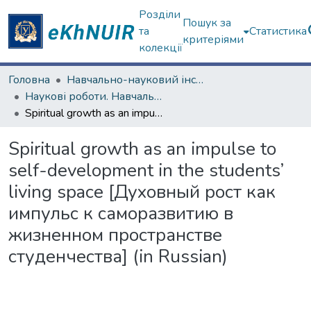
Розділи
Пошук за
та
Статистика
критеріями
колекції
Головна
Навчально-науковий інститут "Каразінський інститут міжнародних відносин та туристичного бізнесу"
Наукові роботи. Навчально-науковий інститут "Каразінський інститут міжнародних відносин та туристичного бізнесу"
Spiritual growth as an impulse to self-development in the students’ living space [Духовный рост как импульс к саморазвитию в жизненном пространстве студенчества] (in Russian)
Spiritual growth as an impulse to
self-development in the students’
living space [Духовный рост как
импульс к саморазвитию в
жизненном пространстве
студенчества] (in Russian)