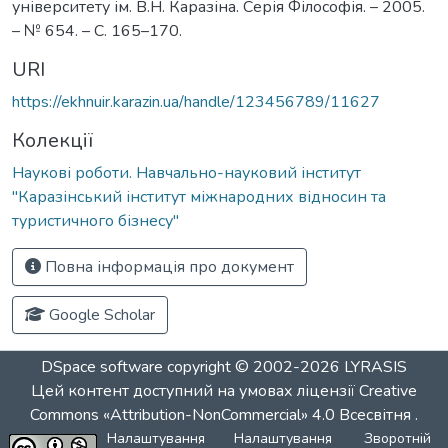
університету ім. В.Н. Каразіна. Серія Філософія. – 2005.
– № 654. – С. 165–170.
URI
https://ekhnuir.karazin.ua/handle/123456789/11627
Колекції
Наукові роботи. Навчально-науковий інститут
"Каразінський інститут міжнародних відносин та
туристичного бізнесу"
Повна інформація про документ
Google Scholar
DSpace software
copyright © 2002-2026
LYRASIS
Цей контент доступний на умовах ліцензії
Creative
Commons «Attribution-NonCommercial» 4.0 Всесвітня
.
Налаштування
Налаштування
Зворотній