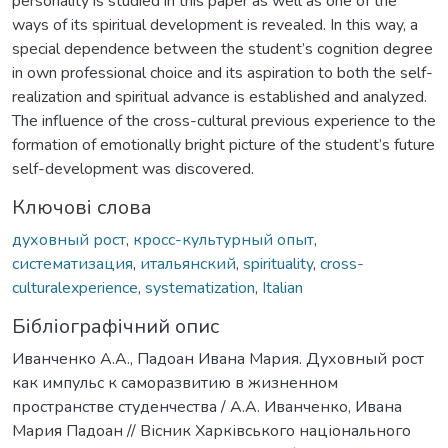
personality is studied in this paper as well as one of the
ways of its spiritual development is revealed. In this way, a
special dependence between the student’s cognition degree
in own professional choice and its aspiration to both the self-
realization and spiritual advance is established and analyzed.
The influence of the cross-cultural previous experience to the
formation of emotionally bright picture of the student’s future
self-development was discovered.
Ключові слова
духовный рост
,
кросс-культурный опыт
,
систематизация
,
итальянский
,
spirituality
,
cross-
culturalexperience
,
systematization
,
Italian
Бібліографічний опис
Иванченко А.А., Падоан Ивана Мария. Духовный рост
как импульс к саморазвитию в жизненном
пространстве студенчества / А.А. Иванченко, Ивана
Мария Падоан // Вісник Харківського національного