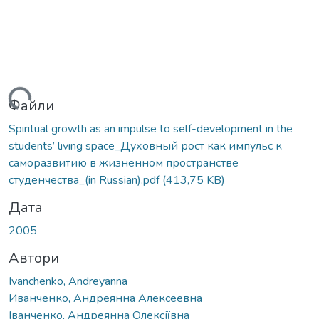
иться...
Файли
Spiritual growth as an impulse to self-development in the
students’ living space_Духовный рост как импульс к
саморазвитию в жизненном пространстве
студенчества_(in Russian).pdf
(413,75 KB)
Дата
2005
Автори
Ivanchenko, Andreyanna
Иванченко, Андреянна Алексеевна
Іванченко, Андреянна Олексіївна