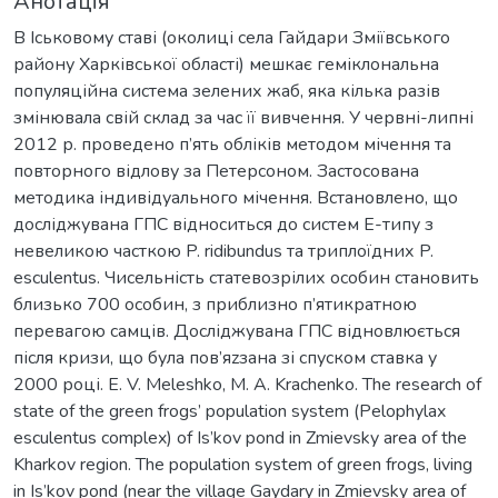
Анотація
В Іськовому ставі (околиці села Гайдари Зміївського
району Харківської області) мешкає геміклональна
популяційна система зелених жаб, яка кілька разів
змінювала свій склад за час її вивчення. У червні-липні
2012 р. проведено п’ять обліків методом мічення та
повторного відлову за Петерсоном. Застосована
методика індивідуального мічення. Встановлено, що
досліджувана ГПС відноситься до систем E-типу з
невеликою часткою P. ridibundus та триплоїдних P.
esculentus. Чисельність статевозрілих особин становить
близько 700 особин, з приблизно п’ятикратною
перевагою самців. Досліджувана ГПС відновлюється
після кризи, що була пов’яzзана зі спуском ставка у
2000 році. E. V. Meleshko, M. A. Krachenko. The research of
state of the green frogs’ population system (Pelophylax
esculentus complex) of Is’kov pond in Zmievsky area of the
Kharkov region. The population system of green frogs, living
in Is’kov pond (near the village Gaydary in Zmievsky area of