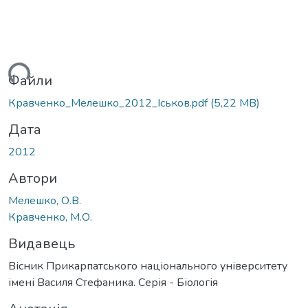
ься...
Файли
Кравченко_Мелешко_2012_Іськов.pdf
(5,22 MB)
Дата
2012
Автори
Мелешко, О.В.
Кравченко, М.О.
Видавець
Вісник Прикарпатського національного університету
імені Василя Стефаника. Серія - Біологія