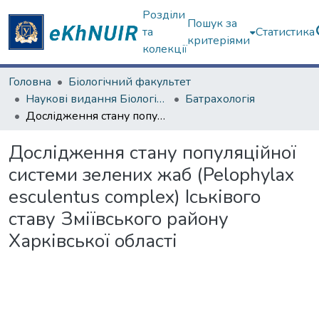
Розділи
Пошук за
та
Статистика
критеріями
колекції
Головна
Біологічний факультет
Наукові видання Біологічний факультет
Батрахологія
Дослідження стану популяційної системи зелених жаб (Pelophylax esculentus сomplex) Іськівого ставу Зміївського району Харківської області
Дослідження стану популяційної
системи зелених жаб (Pelophylax
esculentus сomplex) Іськівого
ставу Зміївського району
Харківської області