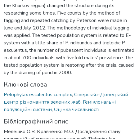
the Kharkov region) changed the structure during its
researching some times. Five counts by the method of
tagging and repeated catching by Peterson were made in
June and July, 2012. The methodology of individual tagging
was applied. The tested population system is related to E-
system with a little share of P. ridibundus and triploidic P.
esculentus, the number of pubescent individuals is estimated
in about 700 individuals with fivefold males’ prevalence. The
tested population system is restoring after the crisis, caused
by the draining of pond in 2000.
Ключові слова
Pelophylax esculentus complex
,
Сіверсько-Донецький
центр різноманіття зелених жаб
,
Геміклональні
популяційні системи
,
Оцінка чисельності
Бібліографічний опис
Мелешко О.В. Кравченко М.О. Дослідження стану
популяційної системи зелених жаб (Pelophy-lax