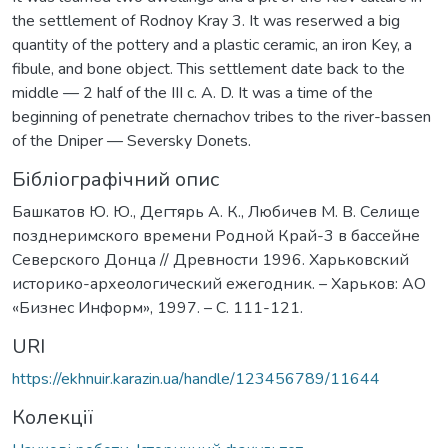
the settlement of Rodnoy Kray 3. It was reserwed a big
quantity of the pottery and a plastic ceramic, an iron Key, a
fibule, and bone object. This settlement date back to the
middle — 2 half of the III c. A. D. It was a time of the
beginning of penetrate chernachov tribes to the river-bassen
of the Dniper — Seversky Donets.
Бібліографічний опис
Башкатов Ю. Ю., Дегтярь А. К., Любичев М. В. Селище
позднеримского времени Родной Край-3 в бассейне
Северского Донца // Древности 1996. Харьковский
историко-археологический ежегодник. – Харьков: АО
«Бизнес Информ», 1997. – C. 111-121.
URI
https://ekhnuir.karazin.ua/handle/123456789/11644
Колекції