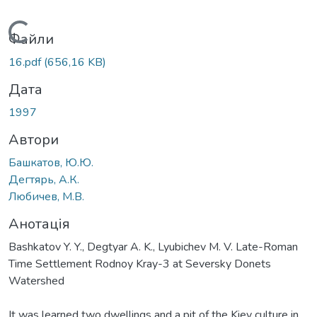
Вантажиться...
Файли
16.pdf
(656,16 KB)
Дата
1997
Автори
Башкатов, Ю.Ю.
Дегтярь, А.К.
Любичев, М.В.
Анотація
Bashkatov Y. Y., Degtyar A. K., Lyubichev M. V. Late-Roman
Time Settlement Rodnoy Kray-3 at Seversky Donets
Watershed
It was learned two dwellings and a pit of the Kiev culture in