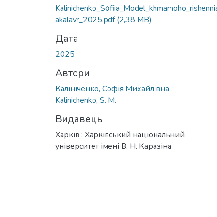
Kalinichenko_Sοfiia_Model_khmarnoho_rishenni
akalavr_2025.pdf
(2,38 MB)
Дата
2025
Автори
Калініченко, Софія Михайлівна
Kalinichenko, S. M.
Видавець
Харків : Харківський національний
університет імені В. Н. Каразіна