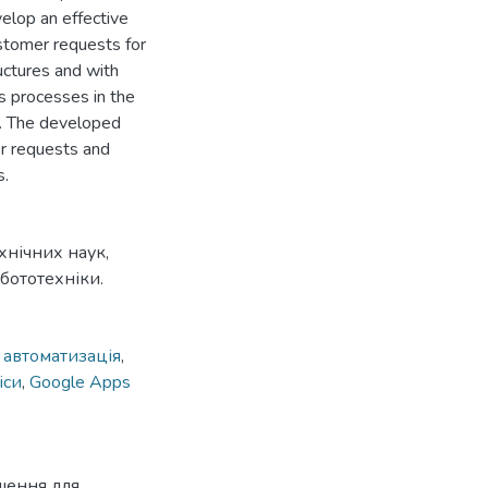
velop an effective
stomer requests for
uctures and with
ss processes in the
ng. The developed
r requests and
s.
хнічних наук,
бототехніки.
,
автоматизація
,
іси
,
Google Apps
шення для