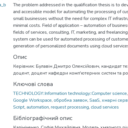
a_b
The problem addressed in the qualification thesis is to de
and accessible model for automating the processing of cu
small businesses without the need for complex IT infrastr
minimal costs. Field of application – automation of busine
fields of services, consulting, IT, marketing, and freelanci
system can be used for automated processing of custome
generation of personalized documents using cloud service
Опис
Керівник: Булавін Дмитро Олексійович, кандидат те
доцент, доцент кафедри комп'ютерних систем та ро
Ключові слова
TECHNOLOGY::Information technology::Computer science
Google Workspace
,
обробка заявок
,
SaaS
,
хмарні серв
Script
,
automation
,
request processing
,
cloud services
Бібліографічний опис
Калініченко, Софія Михайлівна. Модель хмарного рі