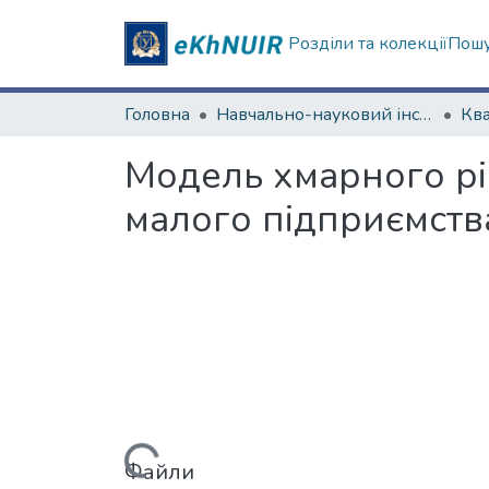
Розділи та колекції
Пошу
Головна
Навчально-науковий інститут комп'ютерних наук та штучного інтелекту
Модель хмарного рі
малого підприємств
Вантажиться...
Файли