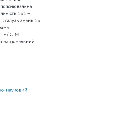
: пояснювальна
альність 151 –
 : галузь знань 15
рама
» / С. М.
кий національний
ьно-науковий