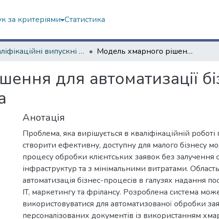
к за критеріями
Статистика
Кваліфікаційні випускні роботи бакалаврів. Навчально-науковий інститут комп'ютерних наук та штучного інтелекту
Модель хмарного рішення для автоматизації бізнес-процесів малого підприємства
шення для автоматизації бі
а
Анотація
Проблема, яка вирішується в кваліфікаційній роботі 
створити ефективну, доступну для малого бізнесу мо
процесу обробки клієнтських заявок без залучення 
інфраструктур та з мінімальними витратами. Область
автоматизація бізнес-процесів в галузях надання пос
IT, маркетингу та фрілансу. Розроблена система мож
використовуватися для автоматизованої обробки за
персоналізованих документів із використанням хмар