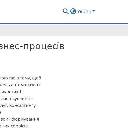
Увійти
знес-процесів
полягає в тому, щоб
дель автоматизації
складних ІТ-
 застосування –
луг, консалтингу,
е
явок і формування
них сервісів.