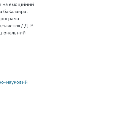
ми на емоційний
а бакалавра :
 програма
ськістю» / Д. В.
національний
ьно-науковий