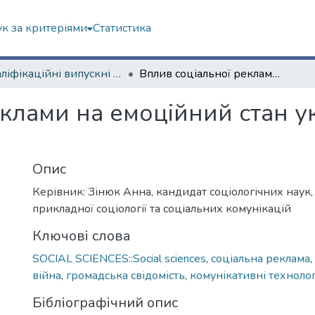
к за критеріями
Статистика
Кваліфікаційні випускні роботи бакалаврів. Навчально-науковий інститут соціології та медіакомунікацій
Вплив соціальної реклами на емоційний стан українців в умовах війни
клами на емоційний стан ук
Опис
Керівник: Зінюк Анна, кандидат соціологічних наук
прикладної соціології та соціальних комунікацій
Ключові слова
SOCIAL SCIENCES::Social sciences
,
соціальна реклама
,
війна
,
громадська свідомість
,
комунікативні технолог
Бібліографічний опис