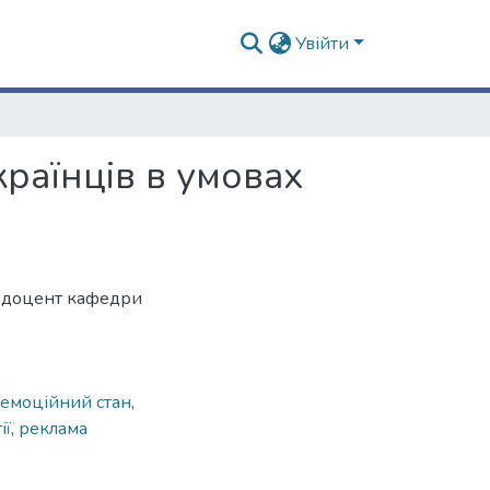
Увійти
раїнців в умовах
, доцент кафедри
емоційний стан
,
ії
,
реклама