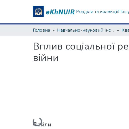
Розділи та колекції
Пошу
Головна
Навчально-науковий інститут соціології та медіакомунікацій
Вплив соціальної ре
війни
Вантажиться...
Файли